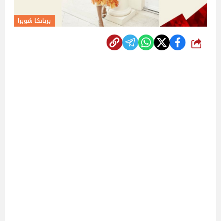
بريانكا شوبرا
شارك