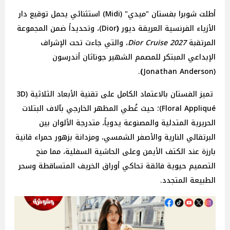
أطلت شوبرا بفستان "ميدي" (Midi) استثنائي يحمل توقيع دار
الأزياء الفرنسية العريقة ديور
(
Dior)، وتحديداً ضمن المجموعة
المرتقبة
Dior Cruise 2027
، والتي جاءت تحت الإشراف
الإبداعي المبتكر للمصمم الشهير جوناثان أندرسون
.
)
(Jonathan Anderson
تميز الفستان بالاعتماد الكامل على تقنية الأبعاد الثلاثية (3D
Floral Appliqué)؛ حيث غُطي المظهر الخارجي بآلاف البتلات
الحريرية المتدلية والمصنوعة يدوياً، متدرجة الألوان بين
البرتقالي النارية والأصفر الشمسي، ومزدانة بزهور حمراء قانية
بارزة عند الكتف الأيمن وعلى الحاشية السفلية، مما منح
التصميم حيوية فائقة تحاكي أوراق الخريف المتساقطة وسحر
الطبيعة المتجدد.