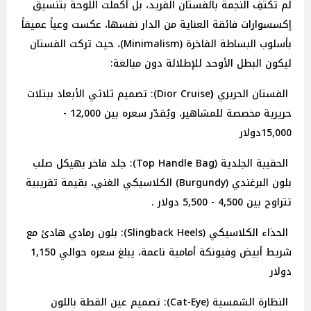
لم تكتفِ النجمة بالفستان الفريد، بل أكملت اللوحة بتنسيق
إكسسوارات فائقة العناية من الدار نفسها، عكست وعياً عميقاً
بأسلوب البساطة الفاخرة (Minimalism)، حيث تركت الفستان
ليكون البطل الأوحد للإطلالة دون مبالغة:
الفستان
الحريري
(
Dior Cruise): تصميم ثلاثي الأبعاد ببتلات
حريرية مخصصة للمشاهير، ويُقدّر سعره بين 12,000 -
15,000دولار
الحقيبة الجلدية (Top Handle Bag): جلد فاخر بهيكل صلب
بلون البرغندي (Burgundy) الكلاسيكي الغني، بقيمة تقريبية
تتراوح بين 4,500 - 5,500 دولار .
الحذاء الكلاسيكي (Slingback Heels): بلون رمادي هادئ مع
شريط أبيض وفيونكة أمامية ناعمة، يبلغ سعره حوالي 1,150
دولار
النظارة الشمسية (Cat-Eye): تصميم عين القطة باللون