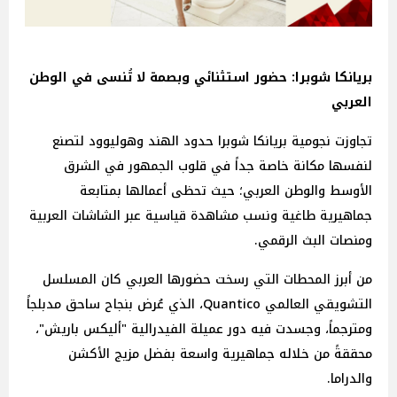
بريانكا شوبرا: حضور استثنائي وبصمة لا تُنسى في الوطن
العربي
تجاوزت نجومية بريانكا شوبرا حدود الهند وهوليوود لتصنع
لنفسها مكانة خاصة جداً في قلوب الجمهور في الشرق
الأوسط والوطن العربي؛ حيث تحظى أعمالها بمتابعة
جماهيرية طاغية ونسب مشاهدة قياسية عبر الشاشات العربية
ومنصات البث الرقمي.
من أبرز المحطات التي رسخت حضورها العربي كان المسلسل
التشويقي العالمي Quantico، الذي عُرض بنجاح ساحق مدبلجاً
ومترجماً، وجسدت فيه دور عميلة الفيدرالية "أليكس باريش"،
محققةً من خلاله جماهيرية واسعة بفضل مزيج الأكشن
والدراما.