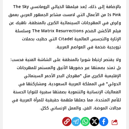
بالإضافة إلى ذلك، يُعد فيلمها الخيالي الرومانسي The Sky
Is Pink من الأعمال التي لامست مشاعر الجمهور العربي بعمق
وعُرض في المهرجانات السينمائية الكبرى بالمنطقة، ناهيك عن
فيلم الأكشن الضخم The Matrix Resurrections وسلسلة
الإثارة والتجسس العالمية Citadel التي حظيت بحملات
ترويجية ضخمة في العواصم العربية.
ولا يقتصر ارتباط شوبرا بالمنطقة على الشاشة الفنية فحسب؛
بل تمتد بصمتها عبر حضورها الأنيق والمستمر للمهرجانات
الإقليمية الكبرى مثل
"
مهرجان
البحر
الأحمر
السينمائي
الدولي
"
في المملكة العربية السعودية، ومشاركتها في
الفعاليات الإنسانية والتنموية بصفتها سفيرة للنوايا الحسنة
للأمم المتحدة، مما جعلها ملهمة حقيقية للمرأة العربية في
مجالات الموضة، الفن، والعمل الإنساني ككل.
شارك