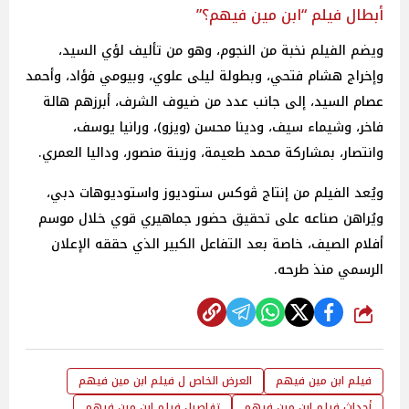
أبطال فيلم “ابن مين فيهم؟”
ويضم الفيلم نخبة من النجوم، وهو من تأليف لؤي السيد،
وإخراج هشام فتحي، وبطولة ليلى علوي، وبيومي فؤاد، وأحمد
عصام السيد، إلى جانب عدد من ضيوف الشرف، أبرزهم هالة
فاخر، وشيماء سيف، ودينا محسن (ويزو)، ورانيا يوسف،
وانتصار، بمشاركة محمد طعيمة، وزينة منصور، وداليا العمري.
ويُعد الفيلم من إنتاج ڤوكس ستوديوز واستوديوهات دبي،
ويُراهن صناعه على تحقيق حضور جماهيري قوي خلال موسم
أفلام الصيف، خاصة بعد التفاعل الكبير الذي حققه الإعلان
الرسمي منذ طرحه.
شارك
فيلم ابن مين فيهم
العرض الخاص ل فيلم ابن مين فيهم
أحداث فيلم ابن مين فيهم
تفاصيل فيلم ابن مين فيهم