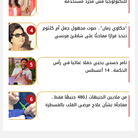
للتكنولوجيا مش مجرد مستخدمة
"حكاوي زمان".. صوت مجهول جعل أم كلثوم
4
تتخذ قرارًا مفاجئًا على شاطئ فرنسي
تامر حسني يحيي حفلا غنائيا في رأس
5
الحكمة.. 14 أغسطس
من ملايين الجنيهات لـ480 جنيهًا فقط..
6
مفاجأة بشأن علاج مرضى القلب بالقسطرة