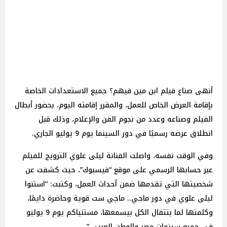
أنهى صناع فيلم ابن مين فيهم؟ جميع الاستعدادات الخاصة
بإقامة العرض الخاص للعمل، والمقرر إقامته اليوم، بحضور أبطال
الفيلم وصناعه وعدد من نجوم الفن والإعلام، وذلك قبل
انطلاق عرضه رسميًا في دور السينما يوم 9 يوليو الجاري.
وفي الوقت نفسه، واصلت الفنانة ليلى علوي الترويج للفيلم
عبر حسابها الرسمي على موقع “فيسبوك”، حيث كشفت عن
شخصيتها التي تقدمها ضمن أحداث العمل، وكتبت: “استنوا
ليلى علوي في دور ماجي.. ماجي ست قوية وحاضرة دايمًا،
وكلمتها لما بتتقال الكل بيسمعها، مستنياكم يوم 9 يوليو
في جميع سينمات مصر والوطن العربي.”