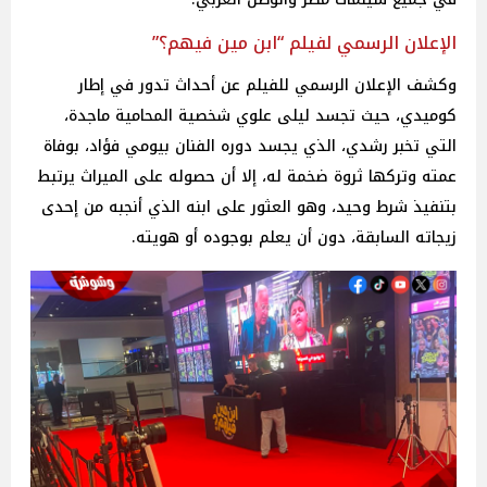
الإعلان الرسمي لفيلم “ابن مين فيهم؟”
وكشف الإعلان الرسمي للفيلم عن أحداث تدور في إطار
كوميدي، حيث تجسد ليلى علوي شخصية المحامية ماجدة،
التي تخبر رشدي، الذي يجسد دوره الفنان بيومي فؤاد، بوفاة
عمته وتركها ثروة ضخمة له، إلا أن حصوله على الميراث يرتبط
بتنفيذ شرط وحيد، وهو العثور على ابنه الذي أنجبه من إحدى
زيجاته السابقة، دون أن يعلم بوجوده أو هويته.