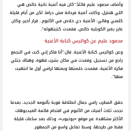
وأضاف محمود عليم قائلاً:"كان فيه أغنية تانية خالص هي
اللي هتنزل، وكانت أغنية فرحانة مش دراما، لكن من أيام قليلة
كلمني وقالي: الأغنية دي خلاص في الألبوم.. قرار أخير، وكان
عايز يغير الكوبليه خالص، فقعدت كتبتهوله".
محمود عليم عن كواليس كتابة الأغنية
وعن كواليس كتابة الأغنية، قال:"أنا فاكر إني كنت في التجمع
راجع من تسجيل، وقعدت في مكان بشرب قهوة، وهناك جتلي
فكرة الأغنية، فقعدت خلصتها وبعتها لرامي أول ما انتهيت
منها".
حقق المطرب رامي جمال انطلاقة قوية بألبومه الجديد، بعدما
نجحت ثلاث أغنيات من الألبوم في اقتحام قائمة الفيديوهات
الأكثر مشاهدة عبر موقع «يوتيوب»، وذلك بعد ساعات قليلة
فقط من طرحها، وسط تفاعل واسع من الجمهور.