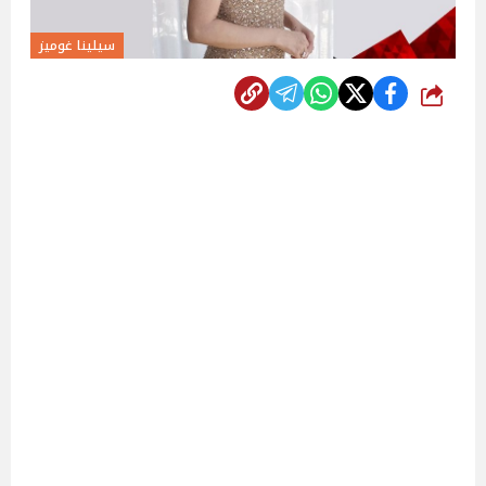
سيلينا غوميز
شارك