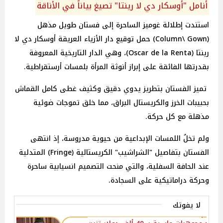
أنامل "أوسكار دي لا رينتا" تصيغ بياناً في الأناقة
استندت إطلالة غوميز الساحرة إلى فستان طويل مذهل
(Column\ Gown) حمل توقيع دار الأزياء العريقة أوسكار دي لا
رينتا (Oscar de la Renta)، وهي الدار التاريخية المعروفة
بقدرتها الفائقة على إبراز أنوثة المرأة بلمسات أرستقراطية.
تميز الفستان بتطريز يدوي دقيق وكثيف غطى كامل القماش
بحبيبات الخرز والكريستال البراق، مما خلق تموجات ضوئية
مذهلة مع كل حركة.
ولم تخلُ اللمسات الإبداعية من حيوية مدروسة، إذ انتهى
الفستان بتفاصيل "الشراشيب" الكريستالية (Fringe) المتدلية
عند الحافة السفلية، والتي منحت التصميم انسيابية ساحرة
وحركة دراماتيكية على السجادة.
لا يفوتك