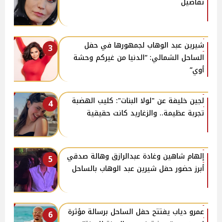
تفاصيل
شيرين عبد الوهاب لجمهورها في حفل
3
الساحل الشمالي: “الدنيا من غيركم وحشة
أوي”
لجين خليفة عن "لولا البنات": كليب الهضبة
4
تجربة عظيمة.. والزغاريد كانت حقيقية
إلهام شاهين وغادة عبدالرازق وهالة صدقي
5
أبرز حضور حفل شيرين عبد الوهاب بالساحل
عمرو دياب يفتتح حفل الساحل برسالة مؤثرة
6