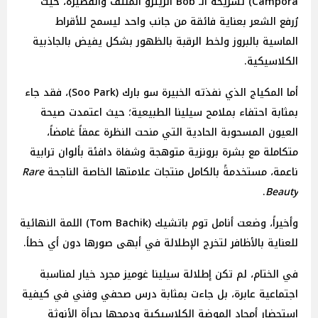
Campora) تسريحة الـ Bob الريترو الملتف والقصيرة، حيث
رُرفع الشعر بعناية فائقة من جانب واحد ليسمح للأقراط
الماسية بالبروز ولخط الرقبة بالظهور بشكل يفيض بالجاذبية
الكلاسيكية.
أما المكياج الذي نفذته الخبيرة سو بارك (Soo Park)، فقد جاء
بمثابة احتفاء بملامح سيلينا الطبيعية؛ حيث اعتمدت صيحة
العيون المسحوبة الحادية التي منحت النظرة عمقاً غامضاً،
متكاملة مع بشرة برونزية متوهجة وشفاة دافئة بألوان ترابية
ناعمة، مستخدمةً بالكامل منتجات علامتها الخاصة الناجحة
Rare
.
Beauty
وأخيراً، وضعت أنامل توم باتشيك (Tom Bachik) اللمة النهائية
للعناية بالأظافر لتخرج الإطلالة في أبهى صورها دون أي خطأ.
في الختام، لم تكن إطلالة سيلينا غوميز مجرد خيار لمناسبة
اجتماعية عابرة، بل جاءت بمثابة درس صحفي وفني في كيفية
استحضار أمجاد الموضة الكلاسيكية ودمجها بجرأة الأنوثة