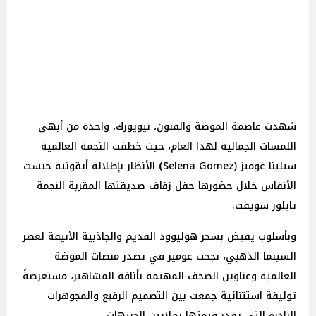
شهدت عاصمة الموضة والفنون، نيويورك، واحدة من أبهى
اللمسات الجمالية لهذا العام، حيث خطفت النجمة العالمية
سيلينا
غوميز
(Selena
Gomez
)
الأنظار بإطلالة أيقونية حبست
الأنفاس خلال حضورها حفل زفاف صديقتها المقربة النجمة
تايلور سويفت.
وبأسلوب يفيض بسحر هوليوود القديم والجاذبية الأنيقة لعصر
السينما الذهبي، نجحت غوميز في تصدر منصات الموضة
العالمية وعناوين الصحف المهتمة بأناقة المشاهير، مستعرضةً
توليفة استثنائية جمعت بين التصميم الرفيع والمجوهرات
النادرة التي تقدر قيمتها بملايين الجنيهات.