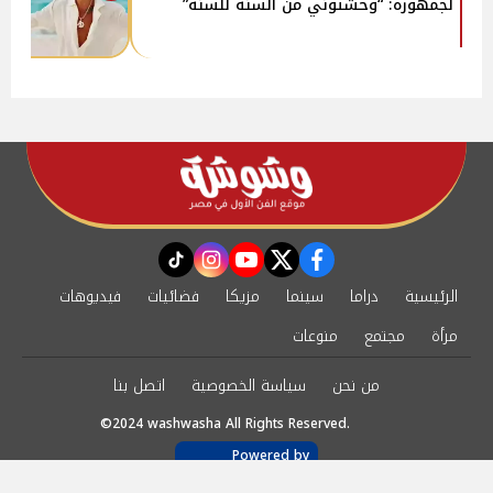
لجمهوره: “وحشتوني من السنة للسنة”
instagram
tiktok
youtube
twitter
facebook
الرئيسية
دراما
سينما
مزيكا
فضائيات
فيديوهات
مرأة
مجتمع
منوعات
من نحن
سياسة الخصوصية
اتصل بنا
©2024 washwasha All Rights Reserved.
Powered by