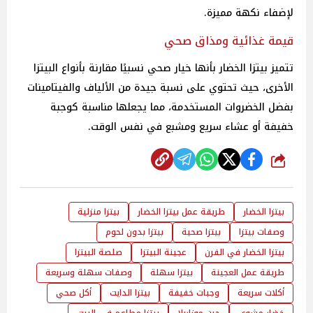
لإضفاء نكهة مميزة.
قيمة غذائية ومذاق صحي
تتميز بيتزا الخضار بأنها خيار صحي نسبيًا مقارنة بأنواع البيتزا
الأخرى، حيث تحتوي على نسبة جيدة من الألياف والفيتامينات
بفضل الخضروات المستخدمة، مما يجعلها مناسبة كوجبة
خفيفة أو عشاء سريع ومشبع في نفس الوقت.
شارك
بيتزا الخضار
طريقة عمل بيتزا الخضار
بيتزا منزلية
وصفات بيتزا
بيتزا صحية
بيتزا بدون لحوم
بيتزا الخضار في الفرن
عجينة البيتزا
صلصة البيتزا
طريقة عمل العجينة
بيتزا سهلة
وصفات سهلة وسريعة
أكلات سريعة
وجبات خفيفة
بيتزا الدايت
أكل صحي
خضار مشوي
جبن موزاريلا
بيتزا مطاعم في البيت