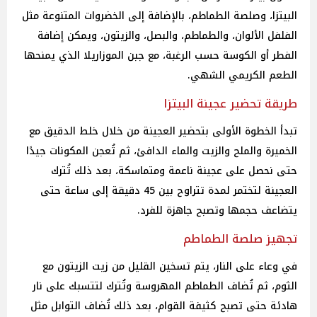
البيتزا، وصلصة الطماطم، بالإضافة إلى الخضروات المتنوعة مثل
الفلفل الألوان، والطماطم، والبصل، والزيتون، ويمكن إضافة
الفطر أو الكوسة حسب الرغبة، مع جبن الموزاريلا الذي يمنحها
الطعم الكريمي الشهي.
طريقة تحضير عجينة البيتزا
تبدأ الخطوة الأولى بتحضير العجينة من خلال خلط الدقيق مع
الخميرة والملح والزيت والماء الدافئ، ثم تُعجن المكونات جيدًا
حتى نحصل على عجينة ناعمة ومتماسكة، بعد ذلك تُترك
العجينة لتختمر لمدة تتراوح بين 45 دقيقة إلى ساعة حتى
يتضاعف حجمها وتصبح جاهزة للفرد.
تجهيز صلصة الطماطم
في وعاء على النار، يتم تسخين القليل من زيت الزيتون مع
الثوم، ثم تُضاف الطماطم المهروسة وتُترك لتتسبك على نار
هادئة حتى تصبح كثيفة القوام، بعد ذلك تُضاف التوابل مثل