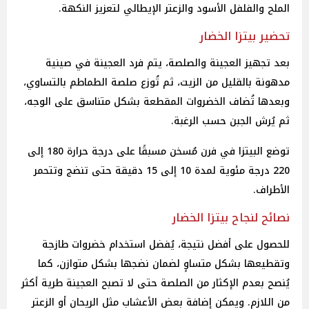
الملح والفلفل الأسود والزعتر الإيطالي لتعزيز النكهة.
تحضير بيتزا الخضار
بعد تجهيز العجينة والصلصة، يتم فرد العجينة في صينية
مدهونة بالقليل من الزيت، ثم تُوزع صلصة الطماطم بالتساوي،
وبعدها تُضاف الخضروات المقطعة بشكل متناسق على الوجه،
ثم يُرش الجبن حسب الرغبة.
توضع البيتزا في فرن مُسخن مسبقًا على درجة حرارة 180 إلى
220 درجة مئوية لمدة 10 إلى 15 دقيقة حتى تنضج وتتحمر
الأطراف.
نصائح لنجاح بيتزا الخضار
للحصول على أفضل نتيجة، يُفضل استخدام خضروات طازجة
وتقطيعها بشكل متساوٍ لضمان نضجها بشكل متوازن، كما
يُنصح بعدم الإكثار من الصلصة حتى لا تصبح العجينة طرية أكثر
من اللازم. ويمكن إضافة بعض الأعشاب مثل الريحان أو الزعتر