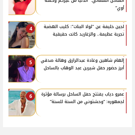
الساحل الشمالي: “الدنيا من غيركم وحشة
أوي”
لجين خليفة عن "لولا البنات": كليب الهضبة
4
تجربة عظيمة.. والزغاريد كانت حقيقية
إلهام شاهين وغادة عبدالرازق وهالة صدقي
5
أبرز حضور حفل شيرين عبد الوهاب بالساحل
عمرو دياب يفتتح حفل الساحل برسالة مؤثرة
6
لجمهوره: “وحشتوني من السنة للسنة”