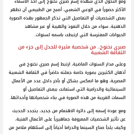
ومع التحول الذي شهده ٳسم صبري نخنوخ إلى أحد الأسماء
الأكثر حضوراً في الوعي الشعبي، أصبح من الطبيعي أن تظهر
بعض الشخصيات أو التفاصيل التي تذكر الجمهور بهذه الصورة
الذهنية، سواء من خلال النفوذ والهيبة أو عبر مشاهد
الحيوانات المفترسة التي ارتبطت باسمه لسنوات.
صبري نخنوخ.. من شخصية مثيرة للجدل إلى جزء من
الثقافة الشعبية
وعلى مدار السنوات الماضية، ارتبط ٳسم صبري نخنوخ في
أذهان الكثيرين بصورة خاصة جعلته حاضراً في الثقافة الشعبية
المصرية، وهو ما انعكس بشكل أو بآخر داخل عدد من الأعمال
السينمائية والدرامية التي استعانت ببعض التفاصيل أو
السمات القريبة من هذه الصورة في بناء شخصياتها وأحداثها.
ومع عودة ٳسمه إلى دائرة الاهتمام من جديد، يتجدد الحديث
عن تأثير الشخصيات المعروفة جماهيرياً على الأعمال الفنية،
وكيف يلجأ صناع السينما والدراما أحياناً إلى استلهام ملامح من