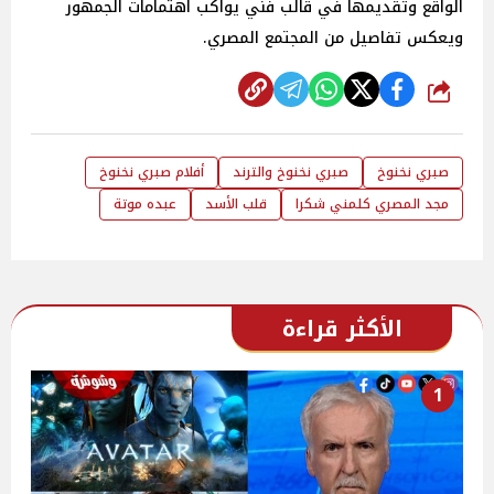
الواقع وتقديمها في قالب فني يواكب اهتمامات الجمهور
ويعكس تفاصيل من المجتمع المصري.
شارك
صبري نخنوخ
صبري نخنوخ والترند
أفلام صبري نخنوخ
مجد المصري كلمني شكرا
قلب الأسد
عبده موتة
الأكثر قراءة
1