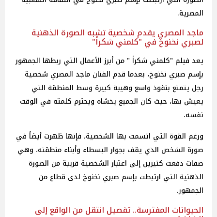
المصرية.
ماجد المصري يقدم شخصية تشبه الصورة الذهنية
لصبري نخنوخ في "كلمني شكراً"
يعد فيلم "كلمني شكراً " من أبرز الأعمال التي ربطها الجمهور
بٳسم صبري نخنوخ، بعدما قدم الفنان ماجد المصري شخصية
رجل يتمتع بنفوذ واسع وهيبة كبيرة وسط المنطقة التي
يعيش بها، حيث كان الجميع يخشاه ويحترم كلمته في الوقت
نفسه.
ورغم القوة التي اتسمت بها الشخصية، فإنها ظهرت أيضاً في
صورة الشخص الذي يقف بجوار البسطاء وأبناء منطقته، وهي
صفات دفعت كثيرين إلى اعتبار الشخصية قريبة من الصورة
الذهنية التي ارتبطت بٳسم صبري نخنوخ لدى قطاع من
الجمهور.
الحيوانات المفترسة.. تفصيل انتقل من الواقع إلى