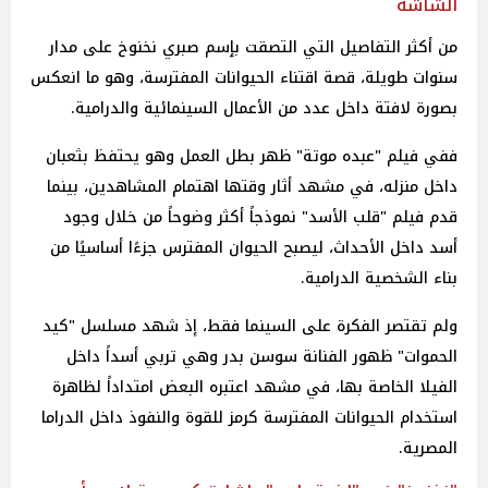
الشاشة
من أكثر التفاصيل التي التصقت بٳسم صبري نخنوخ على مدار
سنوات طويلة، قصة اقتناء الحيوانات المفترسة، وهو ما انعكس
بصورة لافتة داخل عدد من الأعمال السينمائية والدرامية.
ففي فيلم "عبده موتة" ظهر بطل العمل وهو يحتفظ بثعبان
داخل منزله، في مشهد أثار وقتها اهتمام المشاهدين، بينما
قدم فيلم "قلب الأسد" نموذجاً أكثر وضوحاً من خلال وجود
أسد داخل الأحداث، ليصبح الحيوان المفترس جزءًا أساسيًا من
بناء الشخصية الدرامية.
ولم تقتصر الفكرة على السينما فقط، إذ شهد مسلسل "كيد
الحموات" ظهور الفنانة سوسن بدر وهي تربي أسداً داخل
الفيلا الخاصة بها، في مشهد اعتبره البعض امتداداً لظاهرة
استخدام الحيوانات المفترسة كرمز للقوة والنفوذ داخل الدراما
المصرية.