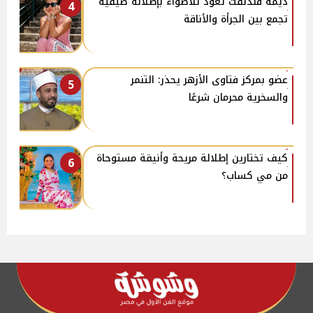
ديمة قندلفت تعود للأضواء بإطلالة صيفية
4
تجمع بين الجرأة والأناقة
عضو بمركز فتاوى الأزهر يحذر: التنمر
5
والسخرية محرمان شرعًا
كيف تختارين إطلالة مريحة وأنيقة مستوحاة
6
من مي كساب؟