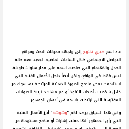
عاد اسم
صبري نخنوخ
إلى واجهة محركات البحث ومواقع
التواصل الاجتماعي خلال الساعات الماضية، ليعيد معه حالة
الجدل والاهتمام التي صاحبت اسمه على مدار سنوات طويلة،
ليس فقط في الواقع، ولكن أيضاً داخل الأعمال الفنية التي
استلهمت بعض ملامح الصورة الذهنية المرتبطة به، سواء من
خلال شخصيات أصحاب النفوذ أو عبر مشاهد تربية الحيوانات
المفترسة التي ارتبطت باسمه في أذهان الجمهور.
وفي هذا السياق يرصد لكم "
وشوشة
" أبرز الأعمال الفنية
التي رأى الجمهور أنها حملت إشارات أو ملامح مستوحاة من
الصورة التي ارتبطت بٳسم صبري نخنوخ في الثقافة الشعبية