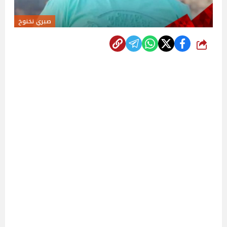
صبري نخنوخ
شارك