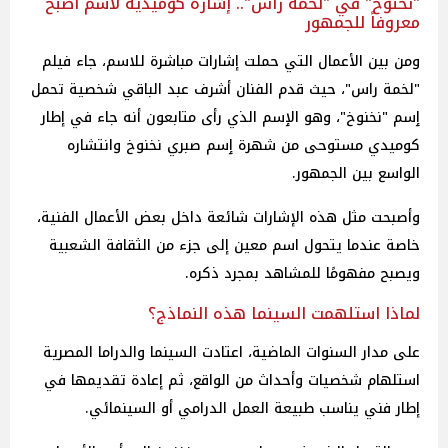
"نخنوخ" في "لخمة راس".. إشارة كوميدية لاسم أصبح
معروفاً للجمهور
ومن بين الأعمال التي حملت إشارات مباشرة للاسم، جاء فيلم
"لخمة راس"، حيث قدم الفنان أشرف عبد الباقي شخصية تحمل
ٳسم "نخنوخ"، وهو الٳسم الذي رأى متابعون أنه جاء في إطار
كوميدي مستوحى من شهرة ٳسم صبري نخنوخ وانتشاره
الواسع بين الجمهور.
وأصبحت مثل هذه الإشارات شائعة داخل بعض الأعمال الفنية،
خاصة عندما يتحول اسم معين إلى جزء من الثقافة الشعبية
ويصبح مفهومًا للمشاهد بمجرد ذكره.
لماذا استلهمت السينما هذه النماذج؟
على مدار السنوات الماضية، اعتادت السينما والدراما المصرية
استلهام شخصيات وأحداث من الواقع، ثم إعادة تقديمها في
إطار فني يناسب طبيعة العمل الدرامي أو السينمائي.