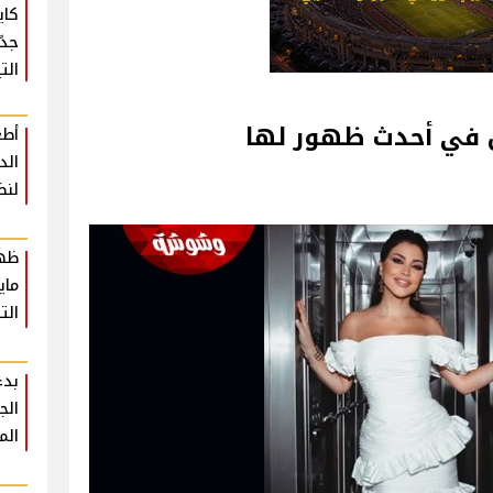
كاي
جدً
التي
يض في أحدث ظهور لها
أطع
لنض
ظهو
ماي
الت
بدء
الم