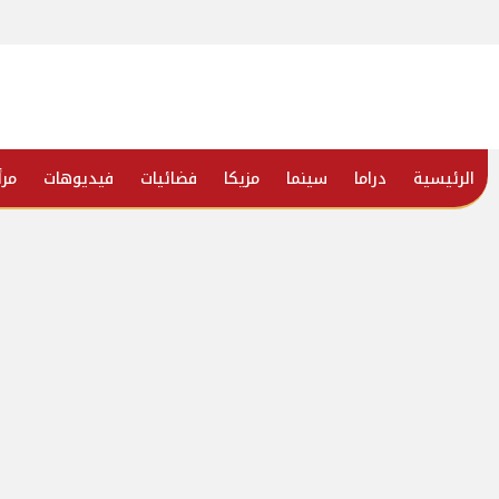
الرئيسية
دراما
سينما
مزيكا
فضائيات
فيديوهات
مرأ