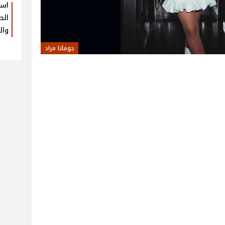
است
الط
وال
جومانا مراد