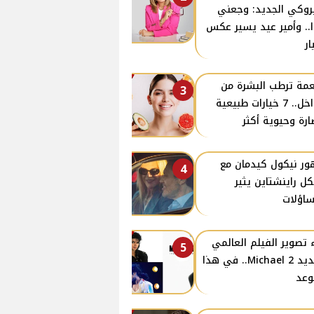
روكي الجديد: وجعني
ا.. وأمير عيد يسير عكس
ار
مة ترطب البشرة من
3
الداخل.. 7 خيارات طبيعية
ارة وحيوية أكثر
ر نيكول كيدمان مع
4
كل راينشتاين يثير
ساؤلات
 تصوير الفيلم العالمي
5
الجديد 2 Michael.. في هذا
وعد