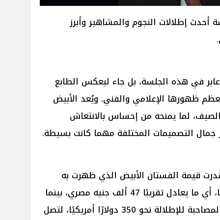
أحدث إطلالات النجوم والمشاهير وأبرز
 عابر في هذه الجلسة، بل جاء ليعكس الطابع
عظم ظهورها الإعلامي والفني. ويُعد الأبيض
ل الصيف، لما يمنحه من إحساس بالانتعاش
از جمال التصميمات المختلفة مهما كانت بسيطة.
قُدرت قيمة الفستان الأبيض الذي ظهرت به
جومانا مراد بنحو 950 دولارًا أمريكيًا، أي ما يعادل تقريبًا 47 ألف جنيه مصري، بينما
بلغت قيمة الحذاء والإكسسوارات المصاحبة للإطلالة نحو 350 دولارًا أمريكيًا، لتصل