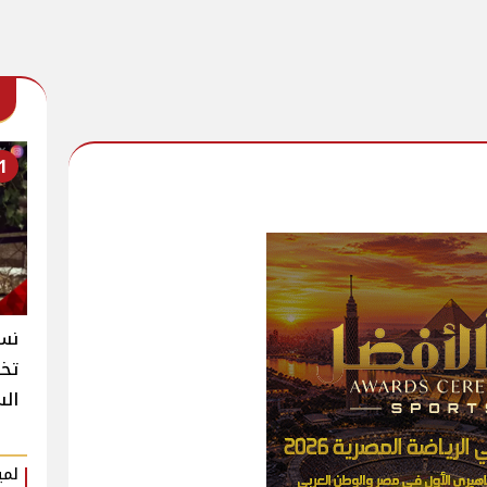
1
نسخ
تخط
الس
لمي