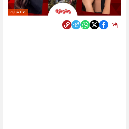
صبا مبارك
شارك