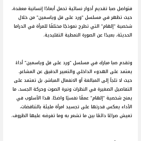
فتواصل صبا تقديم أدوار نسائية تحمل أبعادًا إنسانية معقدة،
حيث تظهر في مسلسل "ورد على فل وياسمين" من خلال
شخصية "إلهام" التي تطرح نموذجًا مختلفًا للمرأة في الدراما
الحديثة، بعيدًا عن الصورة النمطية التقليدية.
وتقدم صبا مبارك في مسلسل "ورد على فل وياسمين" أداءً
يعتمد على الهدوء الداخلي والتعبير الدقيق عن المشاعر،
حيث لا تلجأ إلى المبالغة أو الانفعال المباشر، بل تعتمد على
التفاصيل الصغيرة في النظرات ونبرة الصوت وحركة الجسد، ما
يمنح شخصية "إلهام" عمقًا نفسيًا واضحًا. هذا الأسلوب في
الأداء يعكس قدرتها على تجسيد امرأة مليئة بالتناقضات،
تعيش صراعًا دائمًا بين ما تشعر به وما تفرضه عليها الظروف.