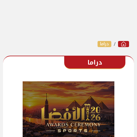
دراما
دراما