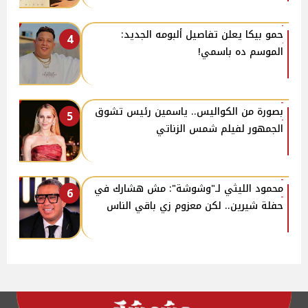
حمو بيكا يعلن تفاصيل ألبومه الجديد:
4
الموسم ده باسمي!
بصورة من الكواليس.. ياسمين رئيس تشوق
5
الجمهور لفيلم شمس الزناتي
محمود الليثي لـ"وشوشة": مش هشارك في
6
حفلة شيرين.. لكن معزوم زي باقي الناس