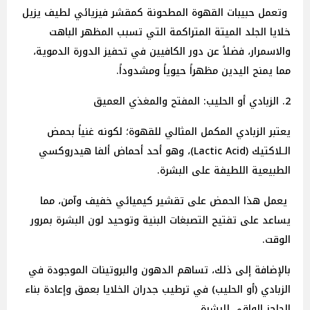
وتعمل حبيبات القهوة المطحونة كمقشر فيزيائي لطيف يزيل
خلايا الجلد الميتة المتراكمة التي تسبب المظهر الباهت
والاسمرار، فضلاً عن دور الكافيين في تحفيز الدورة الدموية،
مما يمنح اليدين مظهراً حيوياً ومشدوداً.
2. الزبادي أو الحليب: المفتح والمغذي العميق
يعتبر الزبادي المكمل المثالي للقهوة؛ لكونه غنياً بحمض
الـلاكتيك (Lactic Acid)، وهو أحد أحماض ألفا هيدروكسي
الطبيعية اللطيفة على البشرة.
يعمل هذا الحمض على تقشير كيميائي خفيف وآمن، مما
يساعد على تفتيح التصبغات البنية وتوحيد لون البشرة بمرور
الوقت.
بالإضافة إلى ذلك، تساهم الدهون والبروتينات الموجودة في
الزبادي (أو الحليب) في ترطيب جدران الخلايا بعمق وإعادة بناء
الحاجز الواقي للبشرة.