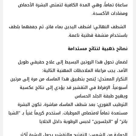
ساعة
)
تماماً، وهي المدة الكافية لتمتص البشرة الأحماض
ومضادات الأكسدة.
الشطف
النهائي
:
اشطف اليدين بماء فاتر، ثم جففهما بلطف
باستخدام منشفة قطنية ناعمة.
نصائح ذهبية لنتائج مستدامة
لضمان تحول هذا الروتين البسيط إلى علاج حقيقي طويل
الأمد، يجب مراعاة الملاحظات المهنية التالية:
التكرار
المعتدل
:
يُنصح بتطبيق هذا الماسك من مرة
إلى
مرتين
أسبوعياً. الإفراط في التقشير قد يؤدي إلى نتائج عكسية
ويهيج طبقة الجلد الحساس
الترطيب
الفوري
:
بعد شطف الماسك مباشرة، تكون البشرة
مستعدة تماماً لامتصاص المرطبات. استخدم كريماً غنياً بـ "الشيا
باتر" أو "الجلسرين" لحبس الرطوبة داخل الخلايا
الحماية
من
الشمس
:
التفتيح والتقشير يجعل البشرة أكثر