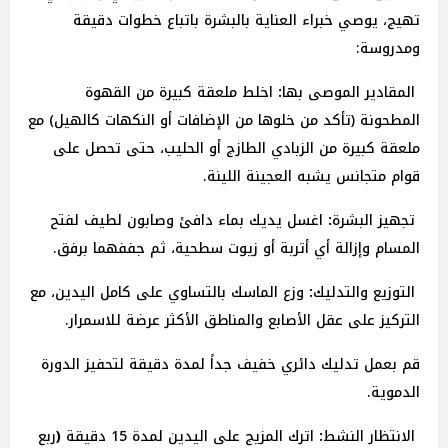
تهيج، يوصي خبراء العناية بالبشرة باتباع خطوات دقيقة
ومدروسة:
المقادير
الموصى
بها
:
اخلط ملعقة كبيرة من القهوة
المطحونة (تأكد من خلوها من الإضافات أو النكهات كالهيل) مع
ملعقة كبيرة من الزبادي الطازج أو الحليب، حتى تحصل على
قوام متجانس يشبه العجينة اللينة.
تجهيز
البشرة
:
اغسل يديك بماء دافئ وصابون لطيف لفتح
المسام وإزالة أي أتربة أو زيوت سطحية، ثم جففهما برفق.
التوزيع
والتدليك
:
وزع الماسك بالتساوي على كامل اليدين، مع
التركيز على عقل الأصابع والمناطق الأكثر عرضة للاسمرار.
قم بعمل تدليك دائري خفيف جداً لمدة دقيقة لتحفيز الدورة
الدموية.
الانتظار
النشط
:
اترك المزيج على اليدين لمدة 15
دقيقة
(
ربع