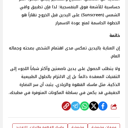
حساسية للأشعة فوق البنفسجية؛ لذا فإن تطبيق واقي
الشمس (Sunscreen) على اليدين قبل الخروج نهاراً هو
الخطوة الحاسمة لمنع عودة الاسمرار
خاتمة
إن العناية باليدين تعكس مدى اهتمام الشخص بصحته وجماله
العام.
ولا يتطلب الحصول على يدين ناصعتين وأكثر شباباً اللجوء إلى
التقنيات المعقدة دائماً؛ بل إن الالتزام بالحلول الطبيعية
الذكية، مثل ماسك القهوة والزبادي، يثبت أن سر النضارة
الحقيقي قد يكمن في بساطة المكونات المتوفرة في مطبخك.
شارك
وصفات وشوشة
وشوشة
ماسك القهوة والزبادي للتفتيح