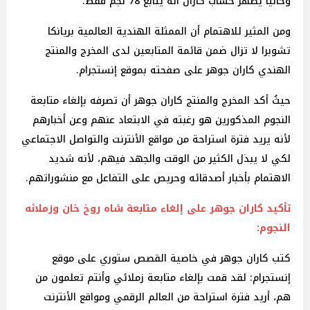
وحاليًا يُظهر حساب كاران أنه يتابع 78 نجم فقط.
ومن المثير للاهتمام أن الممثلة الهندية العالمية بريانكا
تشوبرا لا تزال ضمن قائمة المتابعين لدى المخرج والمنتج
الهندي كاران جوهر على صفحته بموقع إنستجرام.
حيثُ أكد المخرج والمنتج كاران جوهر أن تصرفه بإلغاء متابعة
النجوم المذكورين هو رغبته في الابتعاد عنهم وعن أخبارهم
لأنه يريد فترة استراحة من مواقع الأنترنت والتواصل الاجتماعي
لكي لا يبذل الكثير من الوقت والجهد فيهم، لأنه شديد
الاهتمام بأخبار أصدقائه وحريص على التفاعل مع منشوراتهم.
تأكيد كاران جوهر على إلغاء متابعة شاه روخ خان وزملائه
النجوم:
كتب كاران جوهر في خاصية القصص ستوري على موقع
إنستجرام: لقد قمت بإلغاء متابعة زملائي وأنتم تعلمون من
هم، أريد فترة استراحة من العالم الرقمي ومواقع الأنترنت