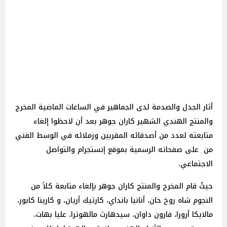
أثار الجدل والصدمة لدى الجماهير في الساعات الماضية المخرج
والمنتج الهندي الشهير كاران جوهر بعد أن لاحظوا إلغاء
متابعته لعدد من أصدقائه المقربين وزملائه في الوسط الفني
من على صفحاته الرسمية بموقع إنستجرام والتواصل
الاجتماعي.
حيثُ قام المخرج والمنتج كاران جوهر بإلغاء متابعة كلاً من
النجوم شاه روخ خان، أنانيا بانداي، كارتيك أريان، و كارينا كابور،
مالايكا أرورا، فارون داوان، سيدهارث مالهوترا، عليا بهات،