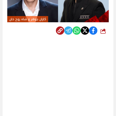
كاران جوهر و شاه روخ خان
شارك