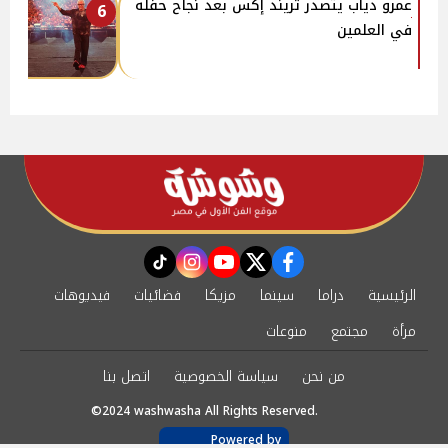
عمرو دياب يتصدر تريند إكس بعد نجاح حفله
6
في العلمين
instagram
tiktok
youtube
twitter
facebook
الرئيسية
دراما
سينما
مزيكا
فضائيات
فيديوهات
مرأة
مجتمع
منوعات
من نحن
سياسة الخصوصية
اتصل بنا
©2024 washwasha All Rights Reserved.
Powered by