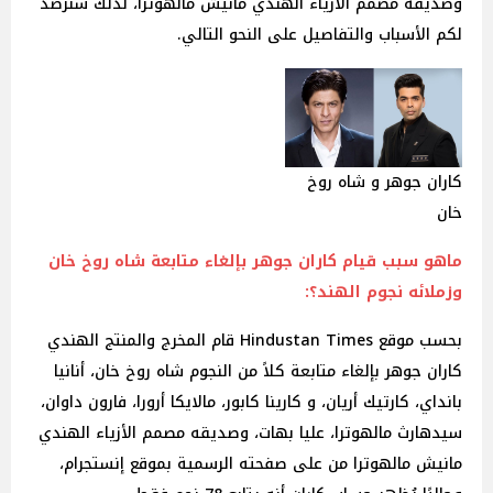
وصديقه مصمم الأزياء الهندي مانيش مالهوترا، لذلك سنرصد
لكم الأسباب والتفاصيل على النحو التالي.
كاران جوهر و شاه روخ
خان
ماهو سبب قيام كاران جوهر بإلغاء متابعة شاه روخ خان
وزملائه نجوم الهند؟:
بحسب موقع Hindustan Times قام المخرج والمنتج الهندي
كاران جوهر بإلغاء متابعة كلاً من النجوم شاه روخ خان، أنانيا
بانداي، كارتيك أريان، و كارينا كابور، مالايكا أرورا، فارون داوان،
سيدهارث مالهوترا، عليا بهات، وصديقه مصمم الأزياء الهندي
مانيش مالهوترا من على صفحته الرسمية بموقع إنستجرام،