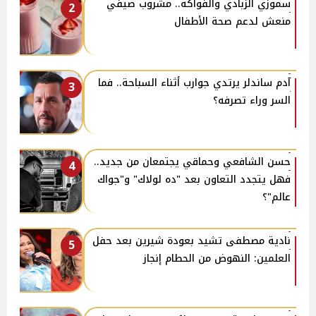
سموزي الزبادي والفواكه.. مشروب صيفي
2
منعش لدعم صحة الأطفال
آدم ساندلر يرتدي جوارب أثناء السباحة.. فما
3
السر وراء تصرفه؟
حسن الشافعي وحماقي يجتمعان من جديد..
4
فهل يتجدد التعاون بعد "ده لولاك" و"جواك
عالم"؟
نادية مصطفى تشيد بعودة شيرين بعد حفل
5
العلمين: النهوض من الحطام إنجاز