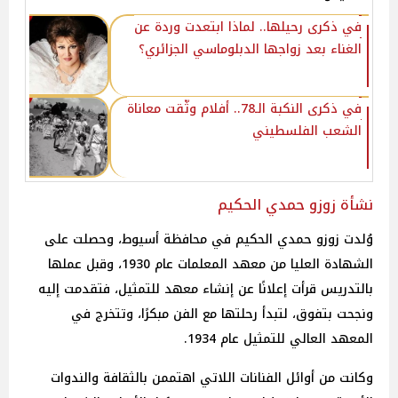
في ذكرى رحيلها.. لماذا ابتعدت وردة عن
الغناء بعد زواجها الدبلوماسي الجزائري؟
في ذكرى النكبة الـ78.. أفلام وثّقت معاناة
الشعب الفلسطيني
نشأة زوزو حمدي الحكيم
وُلدت زوزو حمدي الحكيم في محافظة أسيوط، وحصلت على
الشهادة العليا من معهد المعلمات عام 1930، وقبل عملها
بالتدريس قرأت إعلانًا عن إنشاء معهد للتمثيل، فتقدمت إليه
ونجحت بتفوق، لتبدأ رحلتها مع الفن مبكرًا، وتتخرج في
المعهد العالي للتمثيل عام 1934.
وكانت من أوائل الفنانات اللاتي اهتممن بالثقافة والندوات