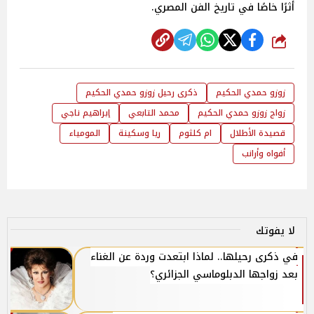
أثرًا خاصًا في تاريخ الفن المصري.
شارك
زوزو حمدي الحكيم
ذكرى رحيل زوزو حمدي الحكيم
زواج زوزو حمدي الحكيم
محمد التابعي
إبراهيم ناجي
قصيدة الأطلال
ام كلثوم
ريا وسكينة
المومياء
أفواه وأرانب
لا يفوتك
في ذكرى رحيلها.. لماذا ابتعدت وردة عن الغناء
بعد زواجها الدبلوماسي الجزائري؟