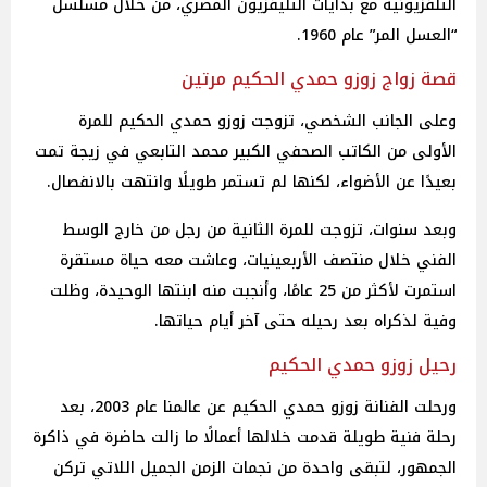
التلفزيونية مع بدايات التليفزيون المصري، من خلال مسلسل
“العسل المر” عام 1960.
قصة زواج زوزو حمدي الحكيم مرتين
وعلى الجانب الشخصي، تزوجت زوزو حمدي الحكيم للمرة
الأولى من الكاتب الصحفي الكبير محمد التابعي في زيجة تمت
بعيدًا عن الأضواء، لكنها لم تستمر طويلًا وانتهت بالانفصال.
وبعد سنوات، تزوجت للمرة الثانية من رجل من خارج الوسط
الفني خلال منتصف الأربعينيات، وعاشت معه حياة مستقرة
استمرت لأكثر من 25 عامًا، وأنجبت منه ابنتها الوحيدة، وظلت
وفية لذكراه بعد رحيله حتى آخر أيام حياتها.
رحيل زوزو حمدي الحكيم
ورحلت الفنانة زوزو حمدي الحكيم عن عالمنا عام 2003، بعد
رحلة فنية طويلة قدمت خلالها أعمالًا ما زالت حاضرة في ذاكرة
الجمهور، لتبقى واحدة من نجمات الزمن الجميل اللاتي تركن