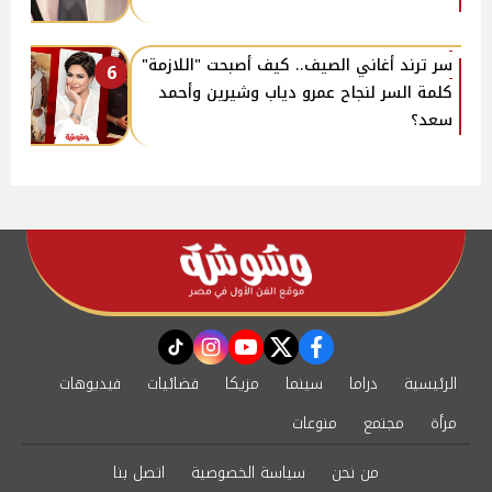
سر ترند أغاني الصيف.. كيف أصبحت "اللازمة"
6
كلمة السر لنجاح عمرو دياب وشيرين وأحمد
سعد؟
instagram
tiktok
youtube
twitter
facebook
الرئيسية
دراما
سينما
مزيكا
فضائيات
فيديوهات
مرأة
مجتمع
منوعات
من نحن
سياسة الخصوصية
اتصل بنا