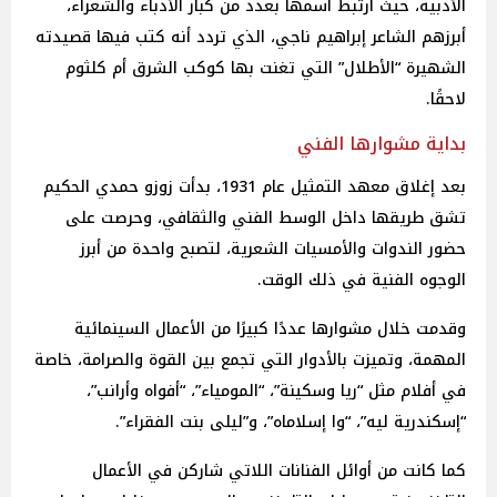
الأدبية، حيث ارتبط اسمها بعدد من كبار الأدباء والشعراء،
أبرزهم الشاعر إبراهيم ناجي، الذي تردد أنه كتب فيها قصيدته
الشهيرة “الأطلال” التي تغنت بها كوكب الشرق أم كلثوم
لاحقًا.
بداية مشوارها الفني
بعد إغلاق معهد التمثيل عام 1931، بدأت زوزو حمدي الحكيم
تشق طريقها داخل الوسط الفني والثقافي، وحرصت على
حضور الندوات والأمسيات الشعرية، لتصبح واحدة من أبرز
الوجوه الفنية في ذلك الوقت.
وقدمت خلال مشوارها عددًا كبيرًا من الأعمال السينمائية
المهمة، وتميزت بالأدوار التي تجمع بين القوة والصرامة، خاصة
في أفلام مثل “ريا وسكينة”، “المومياء”، “أفواه وأرانب”،
“إسكندرية ليه”، “وا إسلاماه”، و”ليلى بنت الفقراء”.
كما كانت من أوائل الفنانات اللاتي شاركن في الأعمال