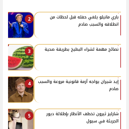
باري مانيلو يلغي حفله قبل لحظات من
2
انطلاقه والسبب صادم
نصائح مهمة لشراء البطيخ بطريقة صحية
3
إيد شيران يواجه أزمة قانونية مروعة والسبب
4
صادم
شارليز ثيرون تخطف الأنظار بإطلالة ديور
5
الجريئة في سيول