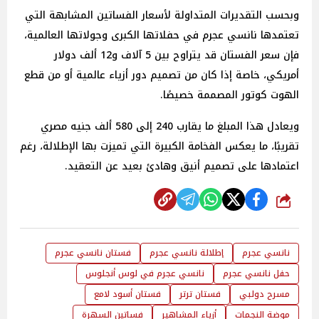
وبحسب التقديرات المتداولة لأسعار الفساتين المشابهة التي
تعتمدها نانسي عجرم في حفلاتها الكبرى وجولاتها العالمية،
فإن سعر الفستان قد يتراوح بين 5 آلاف و12 ألف دولار
أمريكي، خاصة إذا كان من تصميم دور أزياء عالمية أو من قطع
الهوت كوتور المصممة خصيصًا.
ويعادل هذا المبلغ ما يقارب 240 إلى 580 ألف جنيه مصري
تقريبًا، ما يعكس الفخامة الكبيرة التي تميزت بها الإطلالة، رغم
اعتمادها على تصميم أنيق وهادئ بعيد عن التعقيد.
شارك
نانسي عجرم
إطلالة نانسي عجرم
فستان نانسي عجرم
حفل نانسي عجرم
نانسي عجرم في لوس أنجلوس
مسرح دولبي
فستان ترتر
فستان أسود لامع
موضة النجمات
أزياء المشاهير
فساتين السهرة