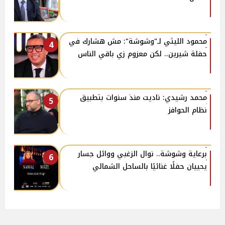
محمود الليثي لـ"وشوشة": مش هشارك في
4
حفلة شيرين.. لكن معزوم زي باقي الناس
محمد رشيدي: ناديت منذ سنوات بتطبيق
5
نظام الحوافز
برعاية وشوشة.. نوال الزغبي ووائل جسار
6
يحييان حفلًا غنائيًا بالساحل الشمالي