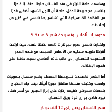
وساهمت خامة الترتر في منح الفستان طابعًا احتفاليًا فاخرًا
يتناسب مع طبيعة الحفل، خاصة أن اللون الأسود أضفى قدرًا
من الفخامة الكلاسيكية التي تشتهر بها نانسي في كثير من
إطلالاتها.
مجوهرات ألماس وتسريحة شعر كلاسيكية
واختارت نانسي عجرم مجوهرات ناعمة لكنها لافتة، حيث ارتدت
أقراطًا طويلة متدلية من الألماس انسجمت مع فتحة الصدر
المفتوحة للفستان، إلى جانب خاتم ألماسي بسيط حافظ على
هدوء الإطلالة.
أما الشعر، فاعتمدت تسريحتها المفضلة بشعر منسدل بتموجات
واسعة وكثيفة منحتها مظهرًا حيويًا أنيقًا، بينما جاء المكياج
بلمسات سموكي خفيفة ركزت على إبراز العينين مع أحمر شفاه
نيود هادئ يوازن قوة بريق الفستان.
سعر الفستان يصل إلى 12 ألف دولار