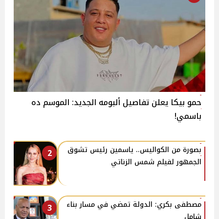
حمو بيكا يعلن تفاصيل ألبومه الجديد: الموسم ده
باسمي!
بصورة من الكواليس.. ياسمين رئيس تشوق
2
الجمهور لفيلم شمس الزناتي
مصطفى بكري: الدولة تمضي في مسار بناء
3
شامل