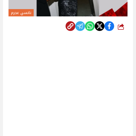
نانسي عجرم
شارك