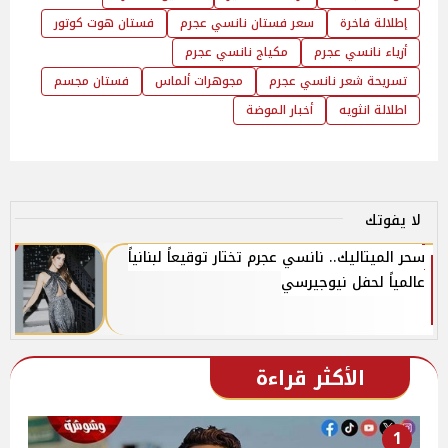
إطلالة فاخرة
سعر فستان نانسي عجرم
فستان هوت كوتور
أزياء نانسي عجرم
مكياج نانسي عجرم
تسريحة شعر نانسي عجرم
مجوهرات ألماس
فستان مجسم
اطلالة انثويه
أخبار الموضة
لا يفوتك
سحر الميتاليك.. نانسي عجرم تختار توقيعاً لبنانياً
عالمياً لحفل نيوجيرسي
الأكثر قراءة
1