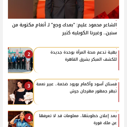
الشاعر محمود عليم: "بعدك وجع" لـ أنغام مكتوبة من
سنين.. وغيرنا الكوبليه كتير
بهية تدعم صحة المرأة بوحدة جديدة
2
للكشف المبكر بشرق القاهرة
فستان أسود وأكمام بورود ضخمة.. عبير نعمة
3
تبهر جمهور مهرجان جرش
بعد إعلان خطوبتها.. معلومات قد لا تعرفها
4
عن ملك قورة