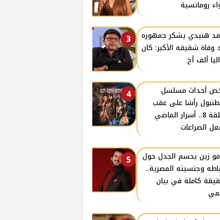
اء رومانسية
د هنيدي يشكر جمهوره
3
 وفاة شقيقه الأكبر: كان
ليا ألف أخ
ص أحداث مسلسل
4
نبول رأسًا على عقب
الحلقة 8.. أسرار الماضي
ل الصراعات
و زين يحسم الجدل حول
5
باطه وجنسيته المصرية..
قيقة كاملة في بيان
مي