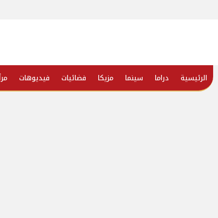
الرئيسية
دراما
سينما
مزيكا
فضائيات
فيديوهات
مرأ