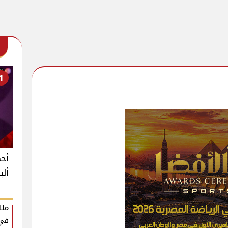
1
أحم
ألب
ملك
في 