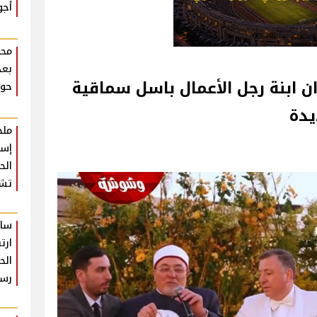
أجو
محم
بعد
ان ابنة رجل الأعمال باسل سماقية
حوا
يدة
ملخ
إسط
تشع
سام
ارت
الح
رس