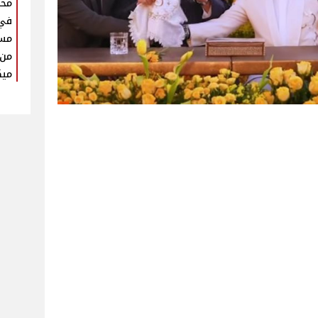
محم
في
مست
من 
ميك