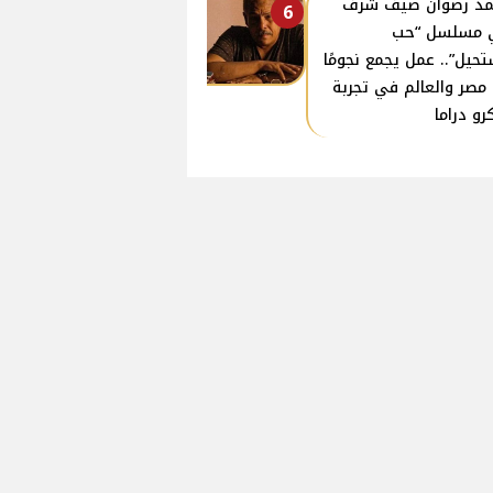
د رضوان ضيف شرف
6
 مسلسل “حب
حيل”.. عمل يجمع نجومًا
مصر والعالم في تجربة
رو دراما