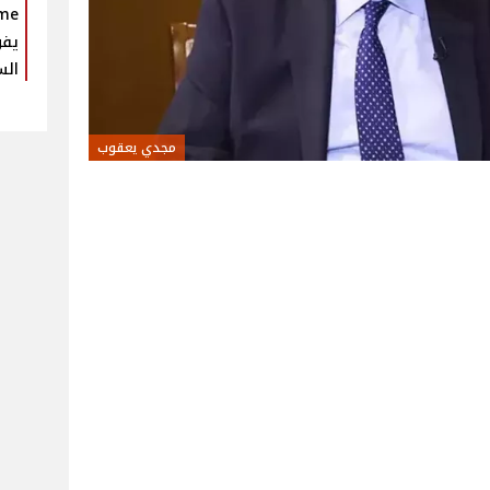
يفو
الس
مجدي يعقوب