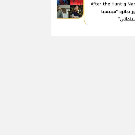
Name و After the Hunt
ز بجائزة "فينيسيا
ينمائي"