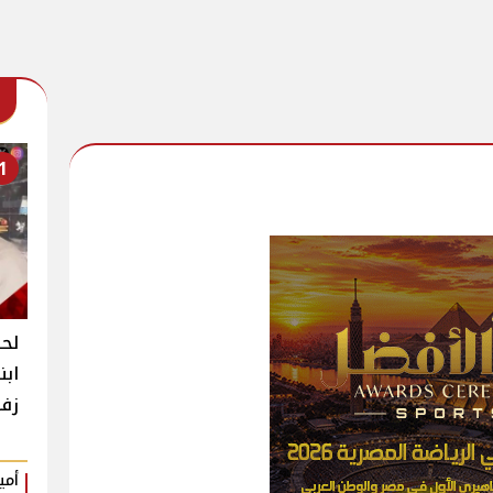
1
لحظ
ابن
زفا
أمي