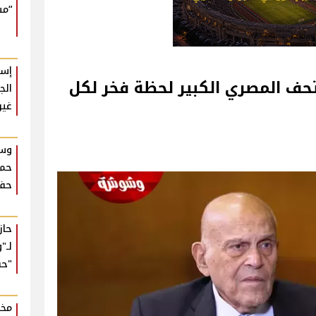
“مش
إسل
حف المصري الكبير لحظة فخر لكل
الج
غير
وسط
حما
حفل
حا
لـ"
"حب