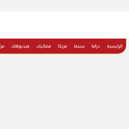
الرئيسية
دراما
سينما
مزيكا
فضائيات
فيديوهات
مرأ