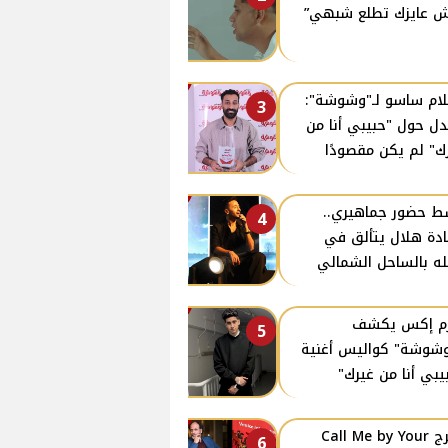
 عايزك تطلع شبهي”
ام ساسو لـ"وشوشة":
3
دل حول "حبيبي أنا من
ك" لم يكن مقصودًا
 حضور جماهيري..
4
دة هلال يتألق في
ه بالساحل الشمالي
زم إكس يكشف
5
وشوشة" كواليس أغنية
يبي أنا من غيرك"
مخرج Call Me by Your
6