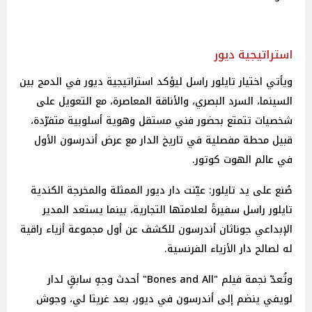
استراتيجية ديور
ويأتي اختيار تايلور راسل ليؤكد استراتيجية ديور في الدمج بين
السينما، السرد البصري، والأناقة المعاصرة، مع التعويل على
شخصيات تتمتع بحضور فني مستقل وهوية أسلوبية متفرّدة،
قبيل محطة مفصلية في تاريخ الدار مع عرض أندرسون الأول
في عالم الهوت كوتور.
صُنع على يد تايلور: عيّنت دار ديور الممثلة والمخرجة الكندية
تايلور راسل سفيرةً لعلامتها التجارية، بينما يستعد المدير
الإبداعي جوناثان أندرسون للكشف عن أول مجموعة أزياء راقية
له لصالح دار الأزياء الفرنسية.
وتُعدّ نجمة فيلم "Bones and All" أحدث وجهٍ سابقٍ لدار
لويفي ينضم إلى أندرسون في ديور، بعد غريتا لي، وجوش