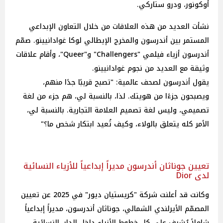
أوكونور، ودرو ستاركي.
نشأت العديد من هذه العلاقات من خلال التعاون الإبداعي
المستمر بين أندرسون والمخرج الإيطالي لوكا غوادانيينو. صمّم
أندرسون أزياء فيلمي "Challengers" و"Queer"، وأقام علاقات
وثيقة مع العديد من نجوم غوادانيينو.
يقول أندرسون لصحف عالمية: "تصبح قريبًا جدًا منهم،
ويصبحون جزءًا من هويتك. لذا، بالنسبة لي، هم جزء من لغة
تصميمي، وليس لغة تصميم العلامة التجارية. بالنسبة لي،
الأمر كله يتعلق بالولاء، وكيف تُعيد ابتكار شخص ما؟"
تعيين جوناثان أندرسون مديراً إبداعياً للأزياء النسائية
لدى Dior
وكانت قد أعلنت شركة "كريستيان ديور" في 2025 عن تعيين
المصمّم الأيرلندي الشمالي، جوناثان أندرسون، مديراً إبداعياً
شاملاً يُشرف على كل خطوط الأزياء داخل الدار، النسائية،