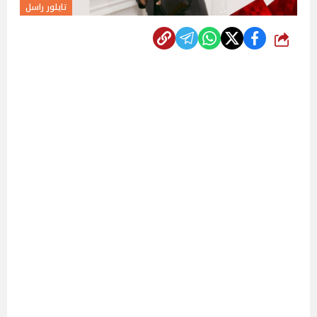
تايلور راسل
شارك