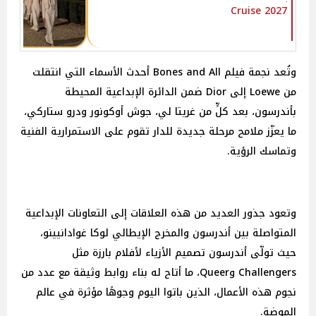
Cruise 2027
وتُعد نجمة فيلم Bones and All أحدث الأسماء التي انتقلت
من Loewe إلى Dior ضمن الدائرة الإبداعية المحيطة
بأندرسون، بعد كلٍّ من غريتا لي، جوش أوكونور ودرو ستاركي،
ما يعزّز ملامح مرحلة جديدة للدار تقوم على الاستمرارية الفنية
وتماسك الرؤية.
وتعود جذور العديد من هذه العلاقات إلى التعاونات الإبداعية
المتواصلة بين أندرسون والمخرج الإيطالي لوكا غوادانيينو،
حيث تولّى أندرسون تصميم الأزياء لأفلام بارزة مثل
Challengers وQueer، ما أتاح له بناء روابط وثيقة مع عدد من
نجوم هذه الأعمال، الذين باتوا اليوم وجوهًا مؤثرة في عالم
الموضة.