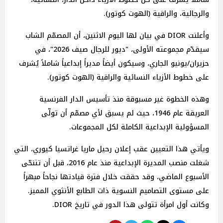
والرجالية، والراقية (الهوت كوتور).
وأعلنت DIOR في بيان لها اليوم الاثنين، أن المصمّم الشاب
سيقدّم مجموعته الأولى، "ديور للرجال صيف 2026"، في
حزيران/يونيو الجاري، وسيكون أيضاً مديراً إبداعياً شاملاً يُشرف
على خطوط الأزياء النسائية والراقية (الهوت كوتور).
وهذه الخطوة غير مسبوقة منذ تأسيس الدار الفرنسية
العريقة عام 1946، حيث لم يسبق لأي مصمّم أن تولّى
المسؤولية الإبداعية الكاملة لكل المجموعات.
ويأتي هذا التعيين عقب إعلان رحيل ماريا غراتسيا كيوري، التي
شغلت منصب المديرة الإبداعية منذ عام 2016، قبل أن تتنحّى
الأسبوع الماضي، وقد حققت خلال فترة قيادتها نجاحاً مبهراً
على مستوى التصاميم النسوية ذات الطابع الأنثوي المميز.
وكانت أول امرأة تتولى هذا الدور في تاريخ DIOR.