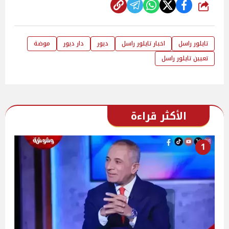
شارك
تايلور راسل
اخبار تايلور راسل
ديور
دار ديور
موضة
تعيين تايلور راسل
الأكثر قراءة
1