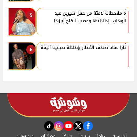
5 ملاحظات لافتة من حفل شيرين عبد
5
الوهاب.. إطلالتها وعصير التفاح أبرزها
تارا عماد تخطف الأنظار بإطلالة صيفية أنيقة
6
instagram
tiktok
youtube
twitter
facebook
الرئيسية
دراما
سينما
مزيكا
فضائيات
فيديوهات