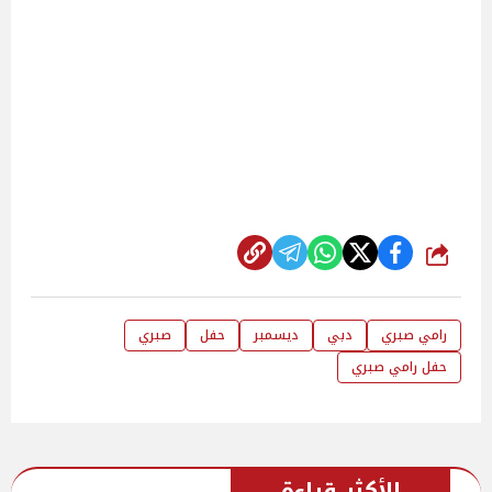
شارك
رامي صبري
دبي
ديسمبر
حفل
صبري
حفل رامي صبري
الأكثر قراءة