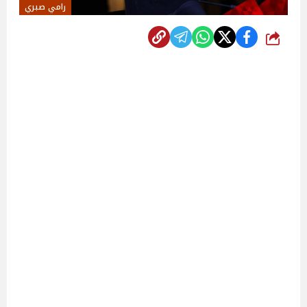
رامي صبري
شارك