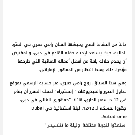
حالة من النشاط الفني يعيشها الفنان رامي صبري في الفترة
الحالية، حيث يستعد لإحياء حفله القادم في دبي، والمفترض
أن يقدم خلاله باقة من أفضل أعماله الغنائية التي طرحها
مؤخرا، ذلك وسط انتظار من الجمهور الإماراتي.
وفي هذا السياق، روج رامي صبري، عبر حسابه الرسمي بموقع
تداول الصور والفيديوهات " إنستجرام" لحفله المقرر أن يقام
في 12 ديسمبر الجاري، قائلا: "جمهوري الغالي في دبي،
جهّزوا نفسكم لـ 12/12، ليلة استثنائية في Dubai
Autodrome،
استعدّوا لتجربة مختلفة، وليلة ما تتنسيش".