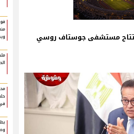
فوا
منع
بافتتاح مستشفى جوستاف روسي
ويس
ملخ
الط
محم
حلق
في ر
بطا
وصف