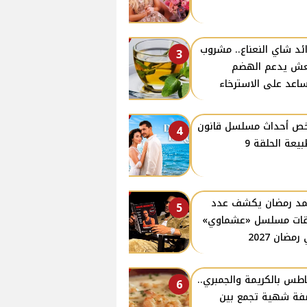
ئد شاي النعناع.. مشروب
3
ش يدعم الهضم
اعد على الاسترخاء
ص أحداث مسلسل قانون
4
بيعة الحلقة 9
د رمضان يكشف عدد
5
ات مسلسل «عشماوي»
مضان 2027
طس بالكريمة والجمبري..
6
ة شهية تجمع بين