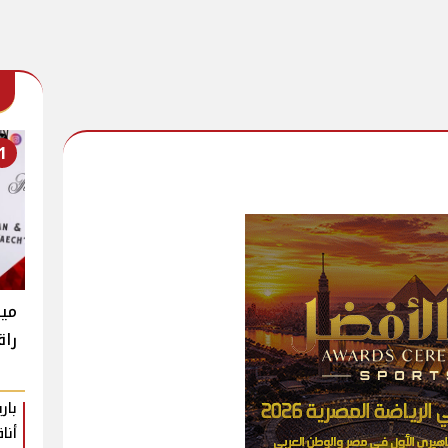
1
ميغ
راق
بار
أنا