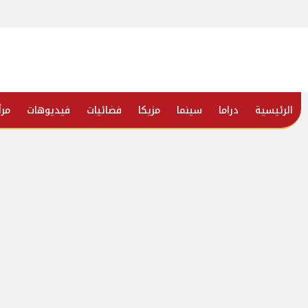
الرئيسية
دراما
سينما
مزيكا
فضائيات
فيديوهات
مرأ