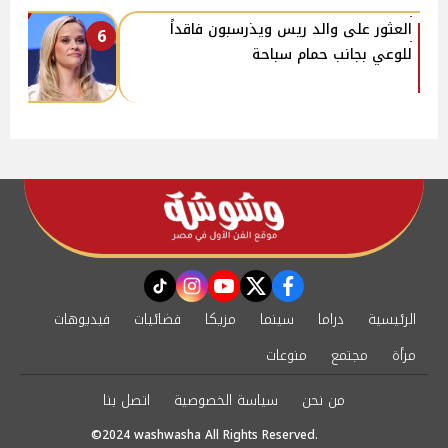
العثور على والد ريس ويذرسبون فاقداً
6
للوعي بجانب حمام سباحة
instagram
tiktok
youtube
twitter
facebook
الرئيسية
دراما
سينما
مزيكا
فضائيات
فيديوهات
مرأة
مجتمع
منوعات
من نحن
سياسة الخصوصية
اتصل بنا
©2024 washwasha All Rights Reserved.