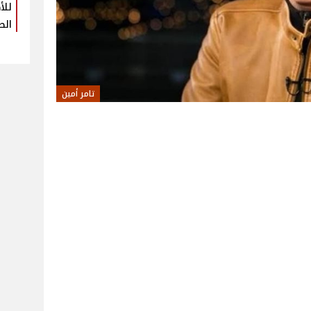
للأ
الص
تامر أمين