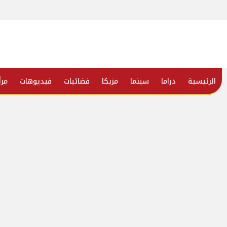
الرئيسية
دراما
سينما
مزيكا
فضائيات
فيديوهات
مرأ