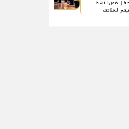
طفال ضمن النشاط
يفي للمتاحف