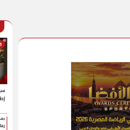
1
سر 
إطل
بعد
زفا