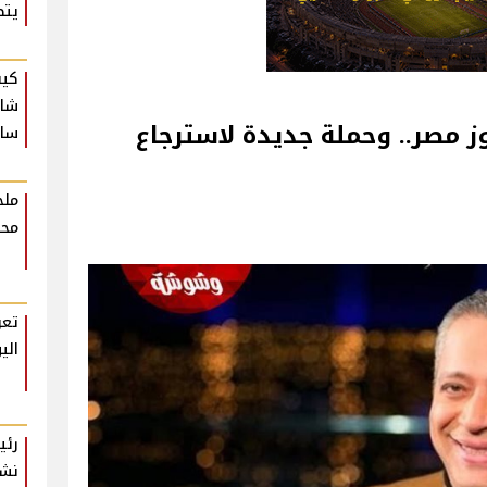
يتص
كيف
شام
وز مصر.. وحملة جديدة لاسترجاع
ساع
ملخ
محت
تعر
الي