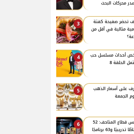
در محركات البحث
 تحضر صفيحة كفتة
3
ية مثالية في أقل من
ة؟
ص أحداث مسلسل حب
4
مل الحلقة 8
ف على أسعار الذهب
5
وم الجمعة
رئيس قطاع المتاحف: 52
6
نشاطًا تدريبيًا و63 برنامجًا