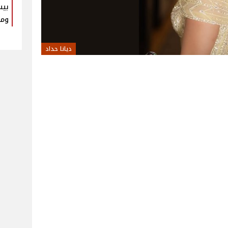
بيس
ومك
ديانا حداد