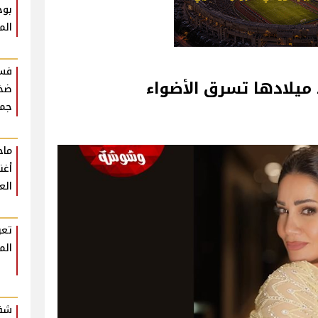
بوح
الم
فست
 ميلادها تسرق الأضواء
ضخم
جمه
أغن
الع
تعر
الم
شقي