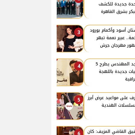
دة جديدة للكشف
بكر بشرق القاهرة
ان أسود وأكمام بورود
3
ة.. عبير نعمة تبهر
ور مهرجان جرش
ماجد المهندس يطرح 5
4
يات جديدة باللهجة
راقية
ف على مواعيد عرض أبرز
5
سلسلات الهندية
ق القاضي المزيف: كان
6