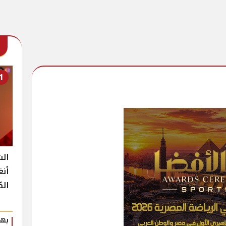
1
الش
أنغ
الك
بهي