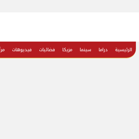
الرئيسية
دراما
سينما
مزيكا
فضائيات
فيديوهات
مرأ