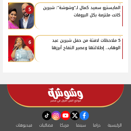
المايسترو سعيد كمال لـ"وشوشة": شيرين
5
كانت ملتزمة بكل البروفات
5 ملاحظات لافتة من حفل شيرين عبد
6
الوهاب.. إطلالتها وعصير التفاح أبرزها
instagram
tiktok
youtube
twitter
facebook
الرئيسية
دراما
سينما
مزيكا
فضائيات
فيديوهات