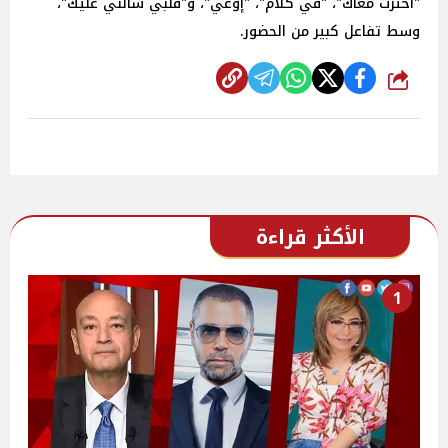
"احترت معاك"، "في كلام"، "إوعي"، و"قلبي سألني عليك"،
وسط تفاعل كبير من الحضور.
شارك
الأكثر قراءة
1