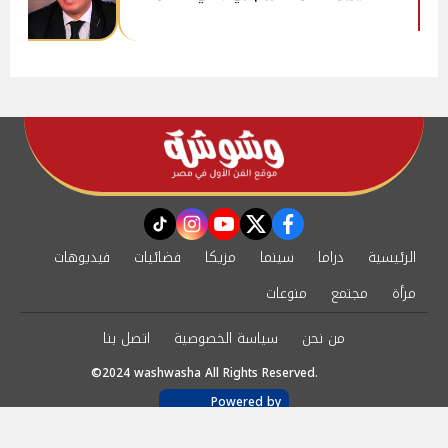
instagram
tiktok
youtube
twitter
facebook
الرئيسية
دراما
سينما
مزيكا
فضائيات
فيديوهات
مرأة
مجتمع
منوعات
من نحن
سياسة الخصوصية
اتصل بنا
©2024 washwasha All Rights Reserved.
Powered by