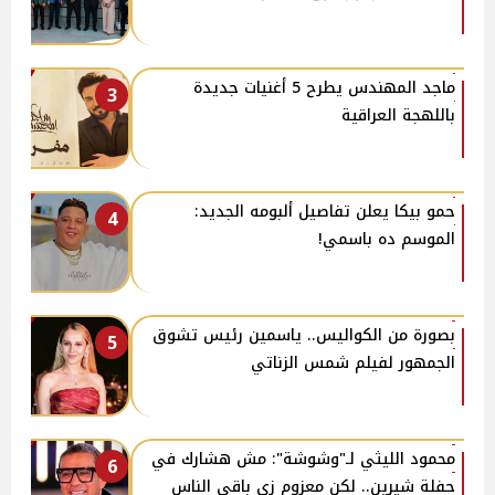
ماجد المهندس يطرح 5 أغنيات جديدة
3
باللهجة العراقية
حمو بيكا يعلن تفاصيل ألبومه الجديد:
4
الموسم ده باسمي!
بصورة من الكواليس.. ياسمين رئيس تشوق
5
الجمهور لفيلم شمس الزناتي
محمود الليثي لـ"وشوشة": مش هشارك في
6
حفلة شيرين.. لكن معزوم زي باقي الناس