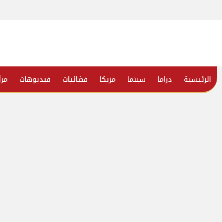
الرئيسية
دراما
سينما
مزيكا
فضائيات
فيديوهات
مرأ