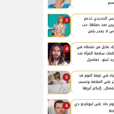
سم
س الحديدي تدعم
3
ين بعد حفلها: حب
اس لا يقدر بثمن
ك عاجل من نشطاء في
4
مات سلامة المرأة ضد
يد ليتو.. تفاصيل
اء في غرفة النوم قد
5
ر على العلاقة وتسبب
نفصال.. إليكم أبرزها
م حاد على ليوناردو دي
6
ريو