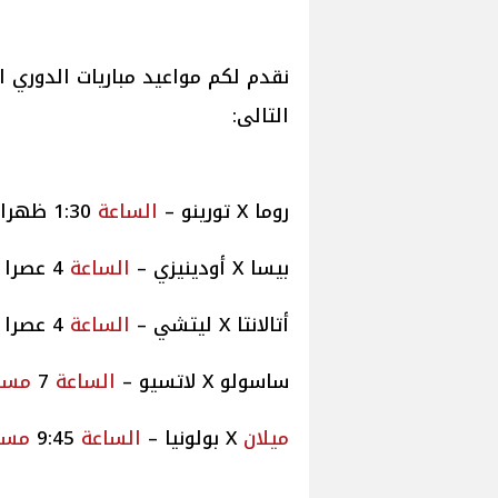
نقدم لكم مواعيد مباريات الدوري ال
التالى:
روما X تورينو –
الساعة
1:30 ظهرا على قناة AD Sports 1 HD
بيسا X أودينيزي –
الساعة
4 عصرا على قناة AD Sports 2 HD
أتالانتا X ليتشي –
الساعة
4 عصرا على قناة AD Sports 1 HD
ساسولو X لاتسيو –
الساعة
7
مسا
ميلان
X بولونيا –
الساعة
9:45
مسا