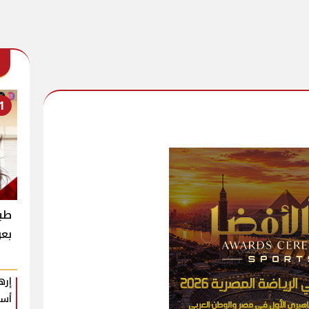
1
طبي
بعو
إره
أسب