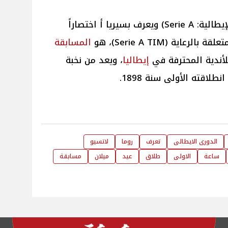
(بالإيطالية: Serie A)‏ ويعرف بسيريا أ اختصاراً
بالرعاية (Serie A TIM)، هو
المسابقة
أندية المحترفة في
إيطاليا
، ويعد من نخبة
نطلاقته الأولى سنة 1898.
الدورى الايطالى
تعرف
روما
لاتسيو
ساعة
الاولى
طلاق
عيد
ميلان
مسابقة