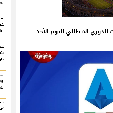
الج
لمي
شير
الدوري الإيطالي اليوم الأحد
الن
تحر
منظ
جار
أشي
تؤث
الا
هجو
كاب