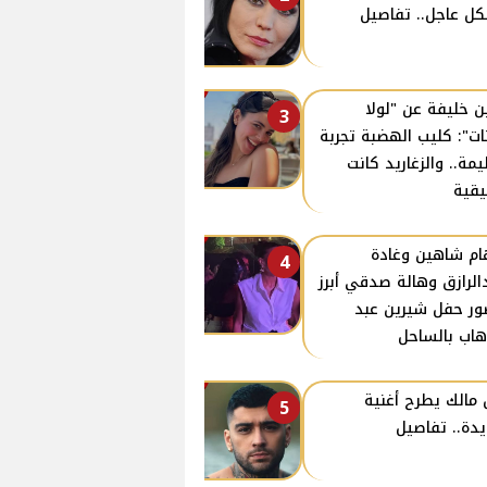
ل عاجل.. تفاصيل
ن خليفة عن "لولا
3
نات": كليب الهضبة تجربة
مة.. والزغاريد كانت
قية
ام شاهين وغادة
4
الرازق وهالة صدقي أبرز
ر حفل شيرين عبد
هاب بالساحل
 مالك يطرح أغنية
5
دة.. تفاصيل