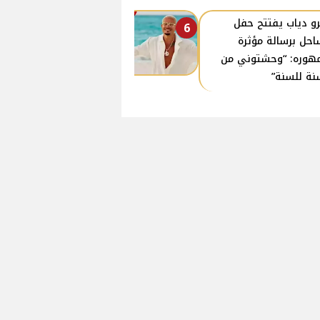
و دياب يفتتح حفل
6
احل برسالة مؤثرة
هوره: “وحشتوني من
نة للسنة”