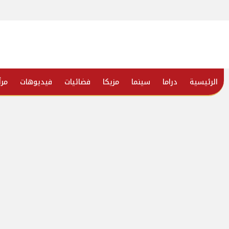
الرئيسية
دراما
سينما
مزيكا
فضائيات
فيديوهات
مرأ