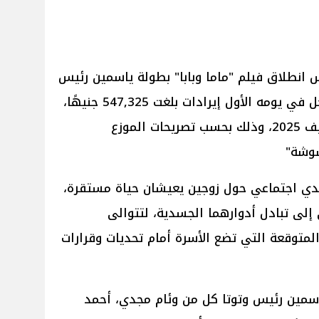
انطلاق فيلم "ماما وبابا" بطولة ياسمين رئيس
ومحمد عبد الرحمن "توتا"، حيث سجل في يومه الأول إيرادات بلغت 547,325 جنيهًا،
ليبدأ منافسته بقوة في موسم صيف 2025، وذلك بحسب تصريحات الموزع
شوشة"
يدي اجتماعي حول زوجين يعيشان حياة مستقرة،
إلى تبادل أدوارهما الجسدية، لتتوالى
لمتوقعة التي تضع الأسرة أمام تحديات وقرارات
اسمين رئيس وتوتا كل من وئام مجدي، أحمد