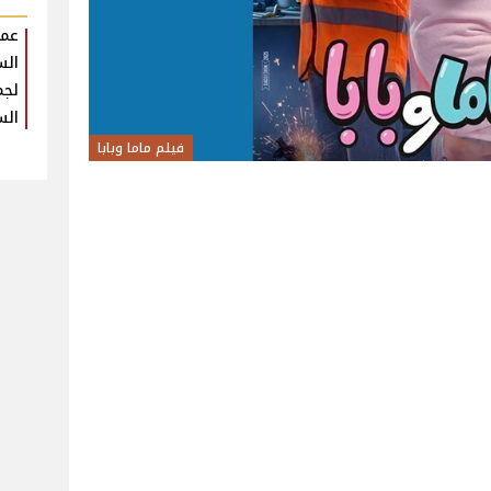
عمر
الس
لجم
الس
فيلم ماما وبابا