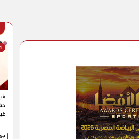
1
شير
حفل
غي
جوا