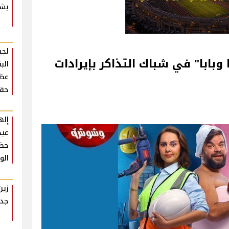
بشك
لجي
وبابا" في شباك التذاكر بإيرادات
الب
عظي
حقي
إله
عبد
حضو
الو
زين
جدي