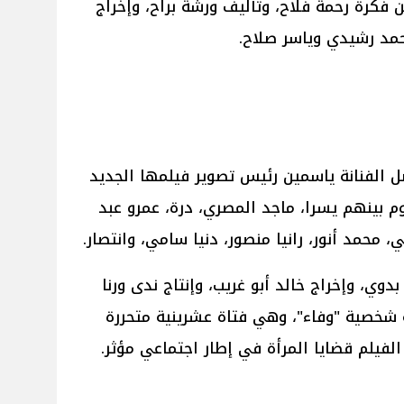
فكرة رحمة فلاح، وتأليف ورشة براح، وإخراج
حمد رشيدي وياسر صلاح.
صل الفنانة ياسمين رئيس تصوير فيلمها الجديد
م بينهم يسرا، ماجد المصري، درة، عمرو عبد
، محمد أنور، رانيا منصور، دنيا سامي، وانتصار.
وي، وإخراج خالد أبو غريب، وإنتاج ندى ورنا
شخصية "وفاء"، وهي فتاة عشرينية متحررة
لفيلم قضايا المرأة في إطار اجتماعي مؤثر.