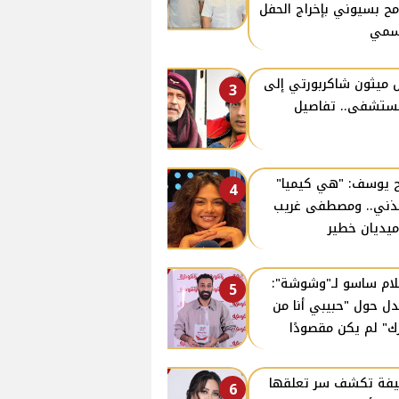
ح بسيوني بإخراج الحفل
سمي
 ميثون شاكربورتي إلى
3
ستشفى.. تفاصيل
 يوسف: "هي كيميا"
4
ذني.. ومصطفى غريب
يديان خطير
ام ساسو لـ"وشوشة":
5
دل حول "حبيبي أنا من
ك" لم يكن مقصودًا
فة تكشف سر تعلقها
6