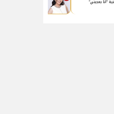
نية “أنا بعجبني”