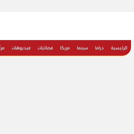
الرئيسية
دراما
سينما
مزيكا
فضائيات
فيديوهات
مرأ