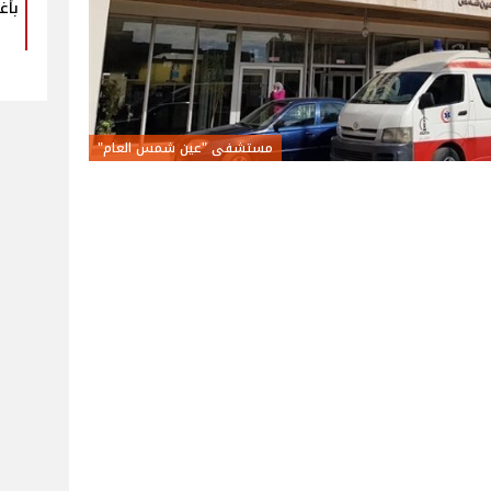
بأغ
مستشفى "عين شمس العام"