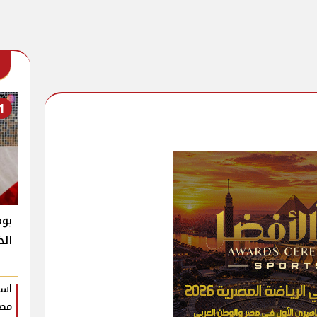
1
بوم
الخ
است
مصر