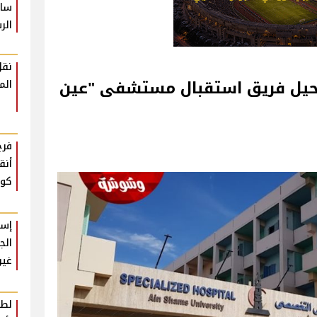
سام
الر
نقل
 تحيل فريق استقبال مستشفى "عين
الم
فرح
أنق
كوم
إسل
الج
غير
لطي