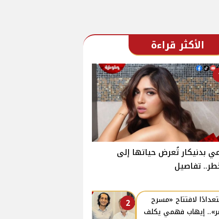
الأكثر قراءة
ي بدنيكار تُعرض حياتها إلى
طر.. تفاصيل
عدادًا لافتتاح «مسرح
2
».. إيهاب فهمي يكلف