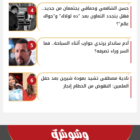
حسن الشافعي وحماقي يجتمعان من جديد..
4
فهل يتجدد التعاون بعد "ده لولاك" و"جواك
عالم"؟
آدم ساندلر يرتدي جوارب أثناء السباحة.. فما
5
السر وراء تصرفه؟
نادية مصطفى تشيد بعودة شيرين بعد حفل
6
العلمين: النهوض من الحطام إنجاز