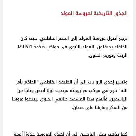
الجذور التاريخية لعروسة المولد
ترجع أصول عروسة المولد إلى العصر الفاطمي، حيث كان
الخلفاء يحتفلون بالمولد النبوي في مواكب ضخمة تتخللها
الزينة وتوزيع الحلوى.
وتشير إحدى الروايات إلى أن الخليفة الفاطمي "الحاكم بأمر
الله" خرج في موكب مع زوجته مرتدية ثوبًا أبيض وتاجًا من
الياسمين، فألهم هذا المشهد صانعي الحلوى ليبدعوا عروسًا
من السكر وفارسًا على حصان.
كما يذهب بعض الباحثين إلى أن لهذه العروسة جذورًا أعمق