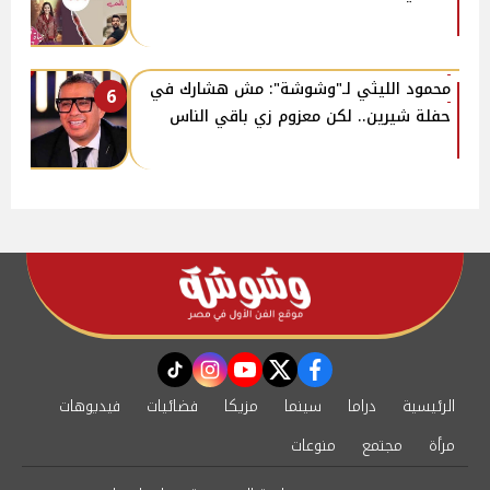
محمود الليثي لـ"وشوشة": مش هشارك في
6
حفلة شيرين.. لكن معزوم زي باقي الناس
instagram
tiktok
youtube
twitter
facebook
الرئيسية
دراما
سينما
مزيكا
فضائيات
فيديوهات
مرأة
مجتمع
منوعات