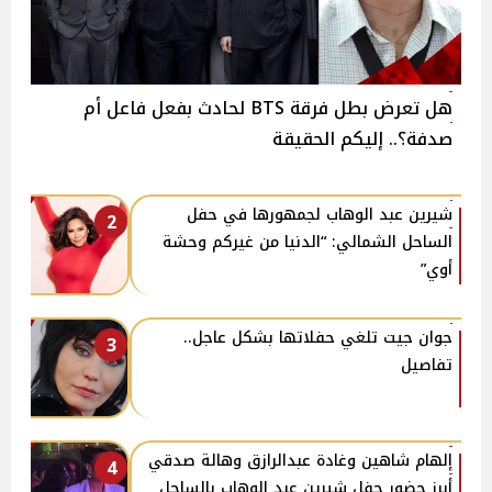
هل تعرض بطل فرقة BTS لحادث بفعل فاعل أم
صدفة؟.. إليكم الحقيقة
شيرين عبد الوهاب لجمهورها في حفل
2
الساحل الشمالي: “الدنيا من غيركم وحشة
أوي”
جوان جيت تلغي حفلاتها بشكل عاجل..
3
تفاصيل
إلهام شاهين وغادة عبدالرازق وهالة صدقي
4
أبرز حضور حفل شيرين عبد الوهاب بالساحل