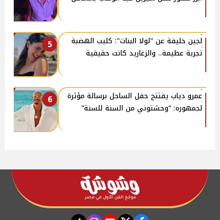
لجين خليفة عن "لولا البنات": كليب الهضبة
5
تجربة عظيمة.. والزغاريد كانت حقيقية
عمرو دياب يفتتح حفل الساحل برسالة مؤثرة
6
لجمهوره: “وحشتوني من السنة للسنة”