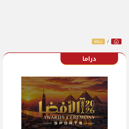
دراما
دراما