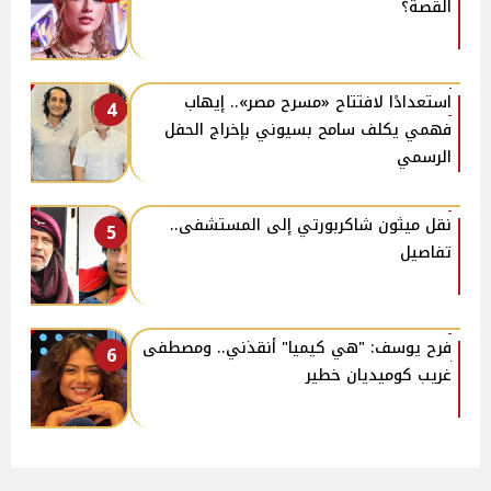
القصة؟
استعدادًا لافتتاح «مسرح مصر».. إيهاب
4
فهمي يكلف سامح بسيوني بإخراج الحفل
الرسمي
نقل ميثون شاكربورتي إلى المستشفى..
5
تفاصيل
فرح يوسف: "هي كيميا" أنقذني.. ومصطفى
6
غريب كوميديان خطير