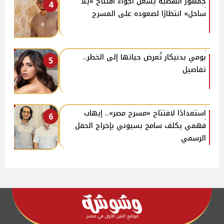
جمهور الهضبة يشعل أجواء افتتاح «يلا
4
ساحل» انتظارًا لصعوده على المسرح
بومي بدنيكار تُعرض حياتها إلى الخطر..
5
تفاصيل
استعدادًا لافتتاح «مسرح مصر».. إيهاب
6
فهمي يكلف سامح بسيوني بإخراج الحفل
الرسمي