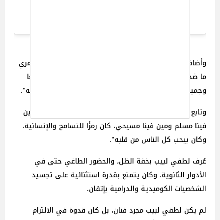
A post shared by NogoumFM (@nogoumfm)
وأضاف: "اتشرفت بالعمل معه في فيلم طباخ الرئيس، وعمري
ما ضحكت زي ما ضحكت معاه في الفيلم ده. كان فنانًا رائعًا
وجميلًا، عمره ما حمل ضغينة ضد أحد، ومفيش حد زعل منه".
وتابع أشرف زكي قائلًا: "عشنا مع بعض وماكنّاش نعرف مين
فينا مسلم ومين فينا مسيحي، كان رمزًا للتسامح والإنسانية،
وكان بيحب كل الناس من قلبه".
عُرف لطفي لبيب بخفة الظل، والحضور الطاغي حتى في
الأدوار الثانوية، وكان يتمتع بقدرة استثنائية على تجسيد
الشخصيات الكوميدية والدرامية بإتقان.
لم يكن لطفي لبيب مجرد فنان، بل كان قدوة في الالتزام