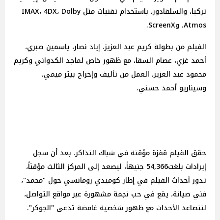
تركيا، والسلفادور، باستخدام تقنيات مثل IMAX، 4DX، Dolby
Atmos، وScreenX.
الفيلم من بطولة كريم عبد العزيز، إياد نصار، ياسمين صبري،
أحمد غزي، عصام السقا، مع ظهور خاص لماجد الكدواني وكريم
محمود عبد العزيز، العمل من تأليف وإخراج بيتر ميمي،
وسيناريو أحمد حسني.
حقق الفيلم قفزة مؤقتة في شباك التذاكر، بعد أن سجل
إيرادات بلغت54,366 جنيهاً، ليصعد إلى المركز الثالث مؤقتاً،
تدور أحداث الفيلم في إطار كوميدي رومانسي حول "محمد"،
فني صيانة، يقع في حب نجمة مشهورة عبر مواقع التواصل،
لتتصاعد الأحداث مع ظهور شخصية غامضة تدعى "الجوكر".