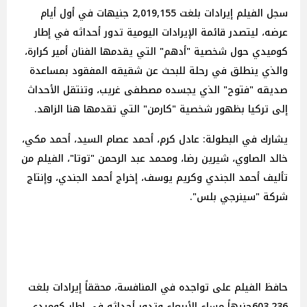
سجل الفيلم إيرادات بلغت 2,019,155 جنيهات في أول أيام
عرضه، ليتصدر قائمة الإيرادات اليومية تدور أحداثه في إطار
كوميدي حول شخصية "أدهم" التي يقدمها الفنان أمير كرارة،
والذي ينطلق في رحلة للبحث عن شقيقه المفقود بمساعدة
صديقه "فتوح" الذي يجسده مصطفى غريب، وتنتقل الأحداث
إلى تركيا بظهور شخصية "كارمن" التي تقدمها هنا الزاهد.
يشارك في البطولة: عادل كرم، أحمد عصام السيد، أحمد مكي،
خالد الصاوي، شيرين رضا، ومحمد عبد الرحمن "توتا"، الفيلم من
تأليف أحمد الجندي وكريم يوسف، إخراج أحمد الجندي، وإنتاج
شركة "سينرجي بلس".
حافظ الفيلم على تواجده في المنافسة، محققاً إيرادات بلغت
603,236جنيهاً مساء الأربعاء وتدور أحداثه في إطار كوميدي