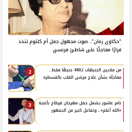
"حكاوي زمان".. صوت مجهول جعل أم كلثوم تتخذ
قرارًا مفاجئًا على شاطئ فرنسي
من ملايين الجنيهات لـ480 جنيهًا فقط..
2
مفاجأة بشأن علاج مرضى القلب بالقسطرة
تامر عاشور يشعل حفل مهرجان قرطاج بأغنية
3
«الله أعلم».. وتفاعل كبير من الجمهور