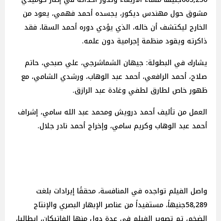
مشوق حول مهندس ديكور، يجسده أحمد فهمي، يعود من
الخارج ليكتشف أن خاله، الذي يؤدي دوره أحمد السقا، فقد
ذاكرته ويقود منظمة إجرامية دون علمه.
يشارك في البطولة: جيهان الشماشرجي، علي صبحي، حاتم
صلاح، أحمد الرافعي، أحمد عبد الوهاب، ورشدي الشامي، مع
ظهور خاص لطارق لطفي وغادة عبد الرازق.
العمل من تأليف أحمد درويش ومحمد عبد الله سامي، إشراف
أحمد عبد الوهاب وكريم سامي، وإخراج أحمد نادر جلال.
واصل الفيلم تواجده في المنافسة، محققًا إيرادات بلغت
58,289جنيهاً، مستفيداً من عناصر الإبهار البصري والإنتاج
الضخم، تم تصوير الفيلم في عدة دول منها الفاتيكان، إيطاليا،