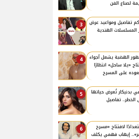
مة لصناع الفن
كم تفاصيل ومواعيد عرض
3
ز المسلسلات الهندية
ور الهضبة يشعل أجواء
4
تاح «يلا ساحل» انتظارًا
وده على المسرح
ي بدنيكار تُعرض حياتها
5
 الخطر.. تفاصيل
عدادًا لافتتاح «مسرح
6
».. إيهاب فهمي يكلف