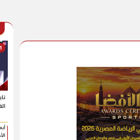
1
تاي
الق
أيم
الأ