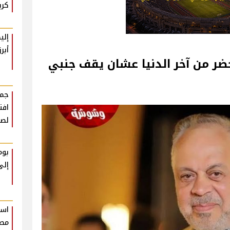
كري
إلي
أبر
 من آخر الدنيا عشان يقف جنبي‎
جمه
افت
لصع
بوم
إلى
است
مصر