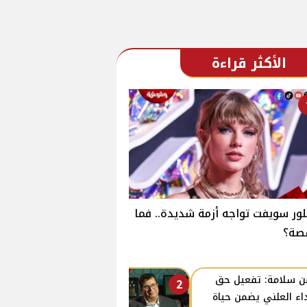
الأكثر قراءة
لور سويفت تواجه أزمة شديدة.. فما
صة؟
ن سلامة: تفعيل حق
2
داء العلني يضمن حياة