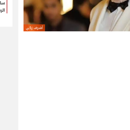
سام
الر
أشرف زكي