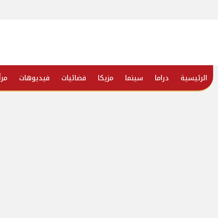
الرئيسية
دراما
سينما
مزيكا
فضائيات
فيديوهات
مرأ