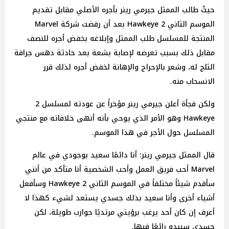
حيثُ طالب الممثل جيرمي رينر بأجره الأصلي مقابل تقديم
الموسم الثاني 2 Hawkeye بعد أن رفضت شركة Marvel
المنتجة للمسلسل طلب الممثل وإبلاغه بخفض أجره للنصف
مقابل ذلك بسبب تعرضه لإصابة بشعة بعد حادثة دهس جرافة
الثلج له، وشعر بالإحراج والإهانة لخفض أجره لذلك قرر
الانسحاب منه.
ولكن فجأة أعلن جيرمي رينر مؤخراً عن عودته لمسلسل 2
Hawkeye وهو الأمر الذي يوحي بأنه أنهى خلافاته مع منتجي
المسلسل حول الأجر في هذا الموسم.
قال الممثل جيرمي رينر: أنا دائمًا سعيد بوجودي في عالم
Marvel أحب فريق العمل وأحب الشخصية أنا متأكد من أنني
سأقدم شيئاً مختلفاً في الموسم الثاني 2 Hawkeye وسأفعل
أشياء أخرى وأنا سعيد بذلك جسدي يستعد لشيء كهذا لا
أعرف إن كان أحد يرغب برؤيتي مرتديًا جوارب طويلة، لكن
جسدي سيبدو رائعًا فيها.