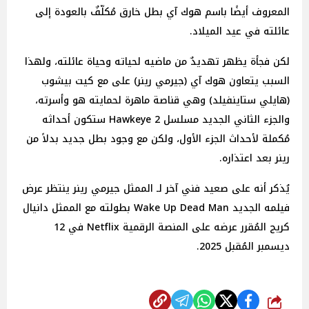
المعروف أيضًا باسم هوك آي بطل خارق مُكلّفٌ بالعودة إلى
عائلته في عيد الميلاد.
لكن فجأة يظهر تهديدٌ من ماضيه لحياته وحياة عائلته، ولهذا
السبب يتعاون هوك آي (جيرمي رينر) على مع كيت بيشوب
(هايلي ستاينفيلد) وهي قناصة ماهرة لحمايته هو وأسرته،
والجزء الثاني الجديد مسلسل 2 Hawkeye ستكون أحداثه
مُكملة لأحداث الجزء الأول، ولكن مع وجود بطل جديد بدلاً من
رينر بعد اعتذاره.
يُذكر أنه على صعيد فني آخر لـ الممثل جيرمي رينر ينتظر عرض
فيلمه الجديد Wake Up Dead Man بطولته مع الممثل دانيال
كريج المُقرر عرضه على المنصة الرقمية Netflix في 12
ديسمبر المُقبل 2025.
شارك