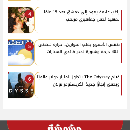
راغب علامة يعود إلى دمشق بعد 15 عامًا..
4
تمهيد لحفل جماهيري مرتقب
طقس الأسبوع يقلب الموازين.. حرارة تتخطى
5
الـ40 درجة وشبورة تحذر قائدي السيارات
فيلم The Odyssey يتجاوز المليار دولار عالميًا
6
ويحقق إنجازًا جديدًا لكريستوفر نولان