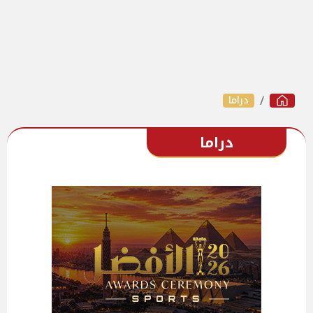
دراما
دراما