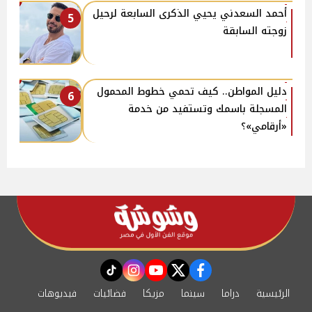
أحمد السعدني يحيي الذكرى السابعة لرحيل
5
زوجته السابقة
دليل المواطن.. كيف تحمي خطوط المحمول
6
المسجلة باسمك وتستفيد من خدمة
«أرقامي»؟
instagram
tiktok
youtube
twitter
facebook
الرئيسية
دراما
سينما
مزيكا
فضائيات
فيديوهات