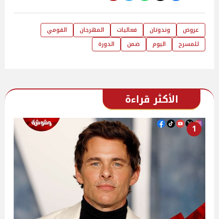
عروض
وندوتان
فعاليات
المهرجان
القومي
للمسرح
اليوم
ضمن
الدورة
الأكثر قراءة
1