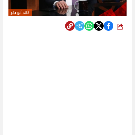
خالد أبو بكر
شارك