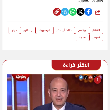
وسيادة القانون.
شارك
النهار
برنامج
خالد أبو بكر
فيسبوك
جمهور
حوار
تعرض
صحية
الأكثر قراءة
1