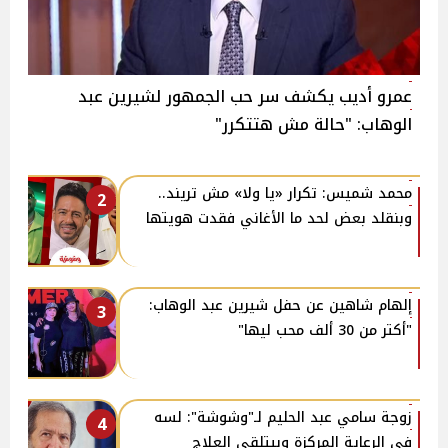
عمرو أديب يكشف سر حب الجمهور لشيرين عبد
الوهاب: "حالة مش هتتكرر"
محمد شميس: تكرار «يا ولا» مش تريند..
2
وبنقلد بعض لحد ما الأغاني فقدت هويتها
إلهام شاهين عن حفل شيرين عبد الوهاب:
3
"أكتر من 30 ألف محب ليها"
زوجة سامي عبد الحليم لـ"وشوشة": لسه
4
في الرعاية المركزة وبيتلقى العلاج