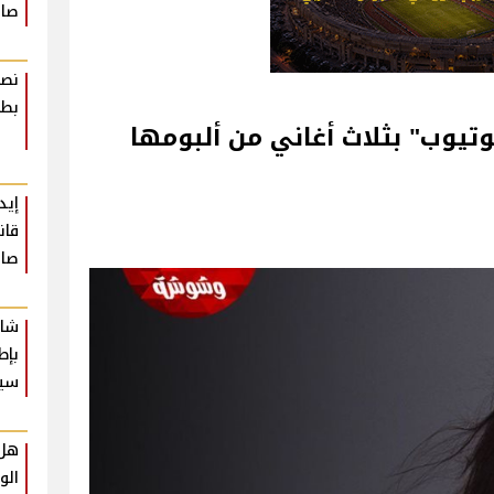
صاد
نصا
بطر
وتيوب" بثلاث أغاني من ألبومها
إيد
قان
صاد
شار
بإط
سي
هل 
الو