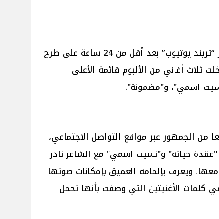
نجحت المطربة آمال ماهر في تصدر “تريند يوتيوب” بعد أقل من 24 ساعة على طرح
لت ثلاث أغاني من الألبوم قائمة الأعلى
سيت اسمي"، و"مضمونة".
ا من الجمهور عبر مواقع التواصل الاجتماعي،
"عقدة حياته" و"نسيت اسمي" مع الشاعر نادر
معها، ويعرف بإلمامه العميق بإمكانات صوتها
 كلمات الأغنيتين التي وصفت بأنها تحمل