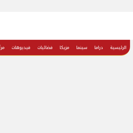
الرئيسية
دراما
سينما
مزيكا
فضائيات
فيديوهات
مرأ