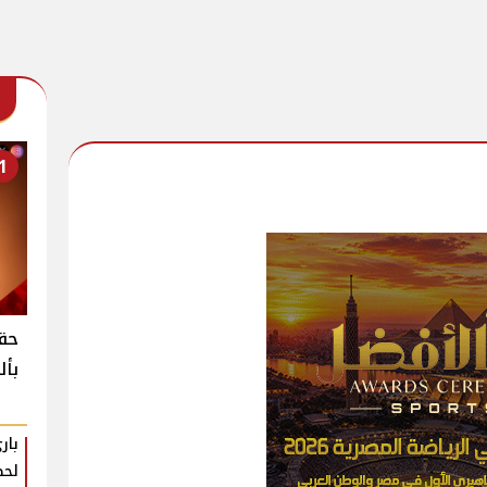
1
حقي
بأل
بار
لحظ