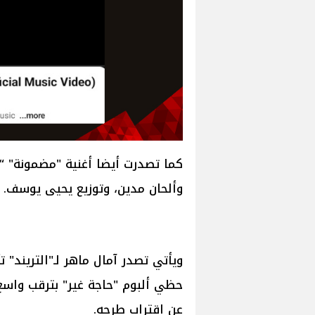
كما تصدرت أيضا أغنية "مضمونة" “ا
وألحان مدين، وتوزيع يحيى يوسف.
ويأتي تصدر آمال ماهر لـ"التريند" 
حظي ألبوم "حاجة غير" بترقب واسع
عن اقتراب طرحه.