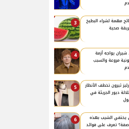
م
ئح مهمة لشراء البطيخ
3
يقة صحية
 شيران يواجه أزمة
4
ونية مروعة والسبب
م
ليز ثيرون تخطف الأنظار
5
لالة ديور الجريئة في
ول
يختفي الشيب بهذه
6
صفة؟ تعرف على فوائد