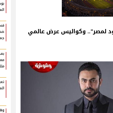
بوح
الم
فست
د لمصر".. وكواليس عرض عالمي
ضخم
جمه
بعد
معل
ملك
تعر
الم
وهم