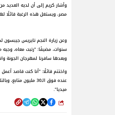
وأشار كريم إلى أن لديه العديد من
مصر، ويستغل هذه الرغبة قائلًا له
وعن زيارة النجم تايريس جيبسون ل
سنوات، مضيفًا: "رتبت معاه، وجيه م
وبعدها سافرنا لمهرجان الجونة وان
واختتم قائلًا: "أنا كنت قاصد أعمل 
عنده فوق الـ30 مليون 
ميديا".
شارك