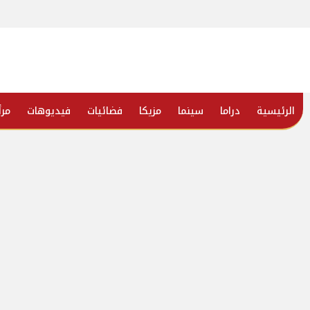
الرئيسية
دراما
سينما
مزيكا
فضائيات
فيديوهات
مرأ