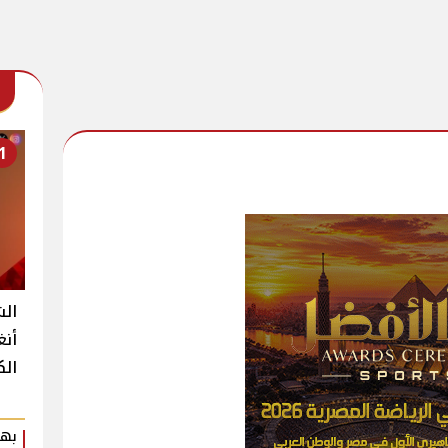
1
الش
أنغ
الك
بهي