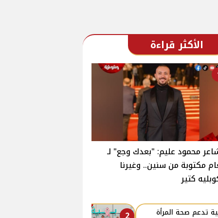
الأكثر قراءة
اعر محمود عليم: "بعدك وجع" لـ
ام مكتوبة من سنين.. وغيرنا
وبليه كتير
ة تدعم صحة المرأة
2