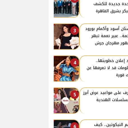
دة جديدة للكشف
بكر بشرق القاهرة
ان أسود وأكمام بورود
3
ة.. عبير نعمة تبهر
ور مهرجان جرش
 إعلان خطوبتها..
4
ومات قد لا تعرفها عن
 قورة
ف على مواعيد عرض أبرز
5
سلسلات الهندية
 النيكوتين.. كيف
6