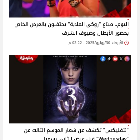
اليوم.. صناع "روكي الغلابة" يحتفلون بالعرض الخاص
بحضور الأبطال وضيوف الشرف‎
الأربعاء 30/يوليو/2025 - 03:22 م
"نتفليكس" تكشف عن شعار الموسم الثالث من
"Wednesday" قبل عرض الثاني رسميا