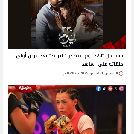
مسلسل "220 يوم" يتصدر "التريند" بعد عرض أولى
حلقاته على "شاهد"‎
الخميس 31/يوليو/2025 - 07:07 م