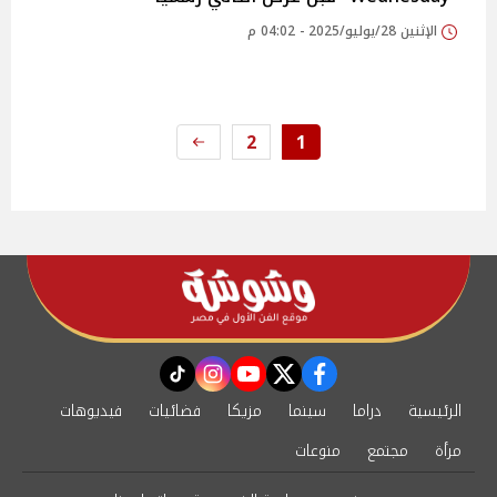
الإثنين 28/يوليو/2025 - 04:02 م
2
1
instagram
tiktok
youtube
twitter
facebook
الرئيسية
دراما
سينما
مزيكا
فضائيات
فيديوهات
مرأة
مجتمع
منوعات