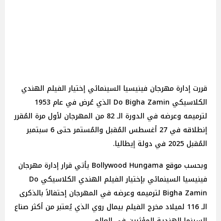
قررت إدارة مهرجان فينيسيا السينمائي إختيار الفيلم الهندي
الكلاسيكي Do Bigha Zamin الذي عُرض في عام 1953
لترميمه وعرضه في الدورة الـ 82 من المهرجان لأول مرة المُقرر
إنطلاقه في 27 أغسطس المُقبل والمُستمر حتى 6 سبتمبر
المُقبل 2025 في دولة إيطاليا.
وبحسب موقع Bollywood Hungama يأتي قرار إدارة مهرجان
فينيسيا السينمائي بإختيار الفيلم الهندي الكلاسيكي Do
Bigha Zamin لترميمه وعرضه في المهرجان إحتفالاً بالذكرى
الـ 116 لميلاد مخرج الفيلم بيمال روي الذي يُعتبر من أكثر صناع
السينما الهندية المؤثرين في العالم.