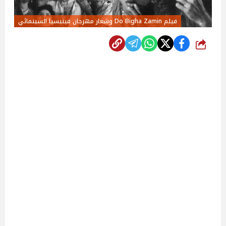
فيلم Do Bigha Zamin وشعار مهرجان فينيسيا السينمائي
شارك