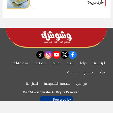
«أرقامي»؟
instagram
tiktok
youtube
twitter
facebook
الرئيسية
دراما
سينما
مزيكا
فضائيات
فيديوهات
مرأة
مجتمع
منوعات
من نحن
سياسة الخصوصية
اتصل بنا
©2024 washwasha All Rights Reserved.
Powered by