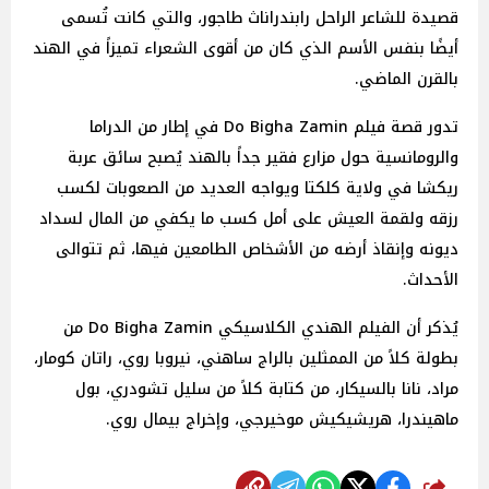
قصيدة للشاعر الراحل رابندراناث طاجور، والتي كانت تُسمى
أيضًا بنفس الأسم الذي كان من أقوى الشعراء تميزاً في الهند
بالقرن الماضي.
تدور قصة فيلم Do Bigha Zamin في إطار من الدراما
والرومانسية حول مزارع فقير جداً بالهند يُصبح سائق عربة
ريكشا في ولاية كلكتا ويواجه العديد من الصعوبات لكسب
رزقه ولقمة العيش على أمل كسب ما يكفي من المال لسداد
ديونه وإنقاذ أرضه من الأشخاص الطامعين فيها، ثم تتوالى
الأحداث.
يُذكر أن الفيلم الهندي الكلاسيكي Do Bigha Zamin من
بطولة كلاً من الممثلين بالراج ساهني، نيروبا روي، راتان كومار،
مراد، نانا بالسيكار، من كتابة كلاً من سليل تشودري، بول
ماهيندرا، هريشيكيش موخيرجي، وإخراج بيمال روي.