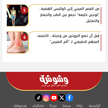
من القصر العيني إلى كواليس الهضبة..
5
"لوجين خليفة" تجمع بين الطب والجمباز
والتمثيل
قبل أن تمنع البروتين من وجبتك.. اكتشف
6
المتهم الحقيقي لـ "ألم النقرس"
instagram
tiktok
youtube
twitter
facebook
الرئيسية
دراما
سينما
مزيكا
فضائيات
فيديوهات