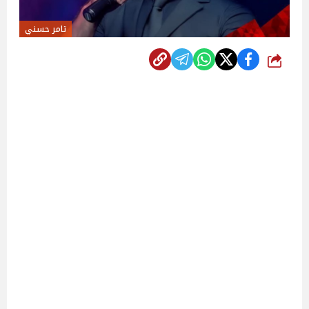
تامر حسني
شارك