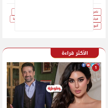
تامر حسني
ريستارت
هنا الزاهد
مصر
سارة وفيق
فيلم
السينما
الفن
صدارة
شيماء سيف
سينما
ألبوم
لينا ميعاد
الأكثر قراءة
1