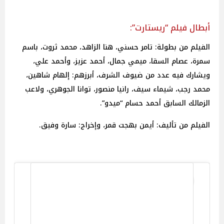
أبطال فيلم “ريستارت”:
الفيلم من بطولة: تامر حسني، هنا الزاهد، محمد ثروت، باسم
سمرة، عصام السقا، ميمي جمال، أحمد عزيز، وأحمد علي،
ويشارك فيه عدد من ضيوف الشرف، أبرزهم: إلهام شاهين،
محمد رجب، شيماء سيف، رانيا منصور، توانا الجوهري، ولاعب
الزمالك السابق أحمد حسام “ميدو”.
الفيلم من تأليف: أيمن بهجت قمر، وإخراج: سارة وفيق.