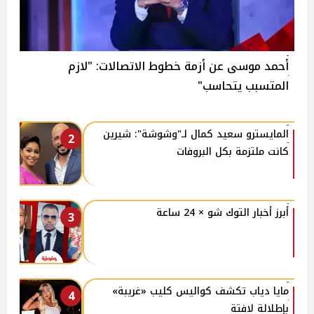
أحمد موسى عن أزمة خطوط الاتصالات: "لازم
المتسبب يتحاسب"
المايسترو سعيد كمال لـ"وشوشة": شيرين
2
كانت ملتزمة بكل البروفات
أبرز أخبار التوك شو × 24 ساعة
3
مايا دياب تكشف كواليس كليب «غريبة»
4
بإطلالة لافتة