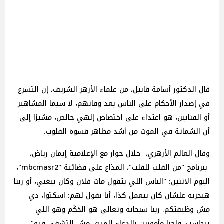
قال الدكتور أسامة قابيل، من علماء الأزهر الشريف، إن التسرع
في إصدار الأحكام على الناس بعد وفاتهم، لا سيما المشاهير
أو الفنانين، هو اعتداء على اختصاص إلهي خالص، مشيرًا إلى
أن الشماتة في الموت من أشد مظاهر قسوة القلوب.
وقال العالم الأزهري، خلال حوار مع الإعلامية إيمان رياض،
ببرنامج "من القلب للقلب"، المذاع على فضائية "mbcmasr2"،
اليوم الاثنين: "الناس اللي بتقول مات فلان وكان بيغني، أو ربنا
هيحزبه علشان كان بيعمل كذا، أنا بقول لهم: اسكتوا، دي
مش وظيفتكم. ربنا سبحانه وتعالى هو الحَكَم وهو اللي
بيحاسب، وإحنا مأمورين بالدعاء للميت، مش التشفي فيه".