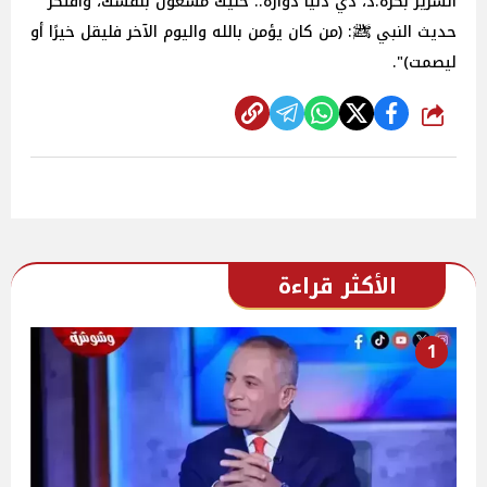
السرير بكرة.د، دي دنيا دوارة.. خليك مشغول بنفسك، وافتكر
حديث النبي ﷺ: (من كان يؤمن بالله واليوم الآخر فليقل خيرًا أو
ليصمت)".
شارك
الأكثر قراءة
1