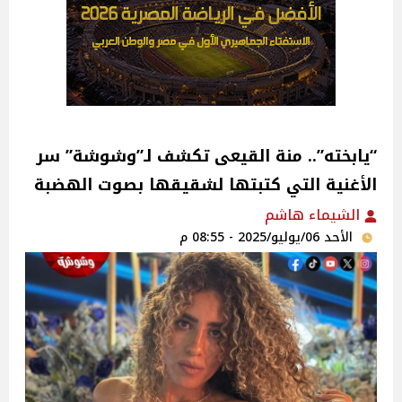
“يابخته”.. منة القيعى تكشف لـ”وشوشة” سر
الأغنية التي كتبتها لشقيقها بصوت الهضبة‎
الشيماء هاشم
الأحد 06/يوليو/2025 - 08:55 م