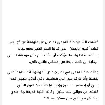
كشفت الشاعرة منة القيعى تفاصيل غير متوقعة عن كواليس
كتابة أغنية “يابخته”، التي غناها النجم الكبير عمرو دياب
وحققت نجاحًا واسعًا، مؤكدة أن الأغنية لم تكن موجهة له في
البداية، بل كانت نابعة من إحساس عائلي خاص.
وقالت منة القيعى في تصريح خاص لـ" وشوشة " : “فيه أغاني
بكتبها وأنا عارفة مين اللي هيغنيها وفي أغاني بتيجي كده،
وحي أو إحساس مفاجئ و(يابخته) كانت من النوع التاني
كتبتها من حوالي ست سنين، وكانت أغنية قديمة جدًا عندي
ومكنش في بالي مين ممكن يغنيها”.