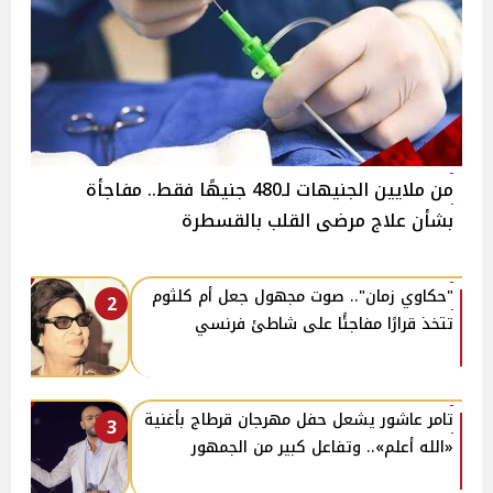
من ملايين الجنيهات لـ480 جنيهًا فقط.. مفاجأة
بشأن علاج مرضى القلب بالقسطرة
"حكاوي زمان".. صوت مجهول جعل أم كلثوم
2
تتخذ قرارًا مفاجئًا على شاطئ فرنسي
تامر عاشور يشعل حفل مهرجان قرطاج بأغنية
3
«الله أعلم».. وتفاعل كبير من الجمهور