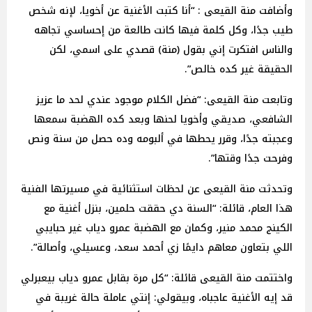
وأضافت منة القيعى : “أنا كتبت الأغنية عن أخويا، لإنه شخص
طيب جدًا، وكل كلمة فيها كانت طالعة من إحساسي تجاهه
والناس افتكرت إني بقول (منة) قصدي على اسمي، لكن
الحقيقة غير كده خالص”.
وتابعت منة القيعى: “فضل الكلام موجود عندي لحد ما عزيز
الشافعي، صديقي وأخويا لحنها وبعد كده الهضبة سمعها
وعجبته جدًا، وقرر يحطها في ألبومه وده حصل من سنة ونص
وفرحت جدًا وقتها”.
وتحدثت منة القيعى عن لحظات استثنائية في مسيرتها الفنية
هذا العام، قائلة: “السنة دي حققت حلمين، بنزل أغنية مع
الكينج محمد منير، وكمان مع الهضبة عمرو دياب غير حبايبي
اللي بتعاون معاهم دايمًا زي أحمد سعد، وعسيلي، وأصالة”.
واختتمت منة القيعى قائلة: “كل مرة بقابل عمرو دياب بيعبرلي
قد إيه الأغنية عاجباه، وبيقولي: إنتي عاملة حالة غريبة في