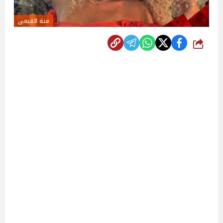
منة القيعى
شارك