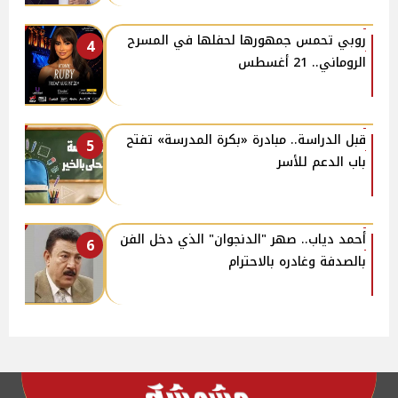
روبي تحمس جمهورها لحفلها في المسرح
4
الروماني.. 21 أغسطس
قبل الدراسة.. مبادرة «بكرة المدرسة» تفتح
5
باب الدعم للأسر
أحمد دياب.. صهر "الدنجوان" الذي دخل الفن
6
بالصدفة وغادره بالاحترام