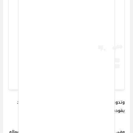
View this post on Instagram
A post shared by Mohamed Ramadan (@mr1)
وتدور أحداثه في فترة عصر المماليك، حول حالة من التمرد
يقودها مجموعة من العبيد.
وفي سياق متصل طرح الفنان محمد رمضان مؤخراً أحدث أعماله