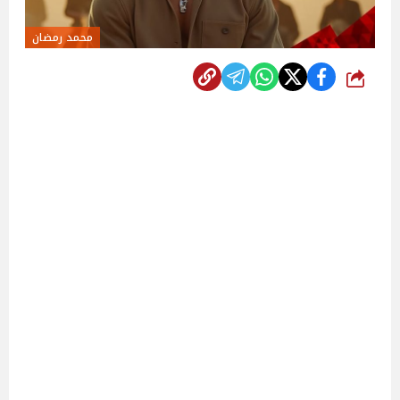
محمد رمضان
شارك