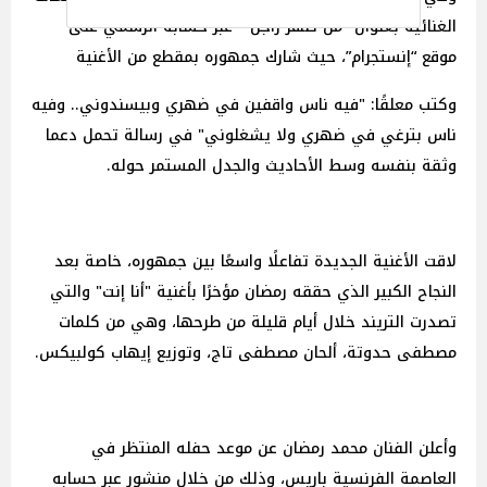
الغنائية بعنوان "من ضهر راجل" عبر حسابه الرسمي على
موقع “إنستجرام”، حيث شارك جمهوره بمقطع من الأغنية
وكتب معلقًا: "فيه ناس واقفين في ضهري وبيسندوني.. وفيه
ناس بترغي في ضهري ولا يشغلوني" في رسالة تحمل دعما
وثقة بنفسه وسط الأحاديث والجدل المستمر حوله.
لاقت الأغنية الجديدة تفاعلًا واسعًا بين جمهوره، خاصة بعد
النجاح الكبير الذي حققه رمضان مؤخرًا بأغنية "أنا إنت" والتي
تصدرت التريند خلال أيام قليلة من طرحها، وهي من كلمات
مصطفى حدوتة، ألحان مصطفى تاج، وتوزيع إيهاب كولبيكس.
وأعلن الفنان محمد رمضان عن موعد حفله المنتظر في
العاصمة الفرنسية باريس، وذلك من خلال منشور عبر حسابه