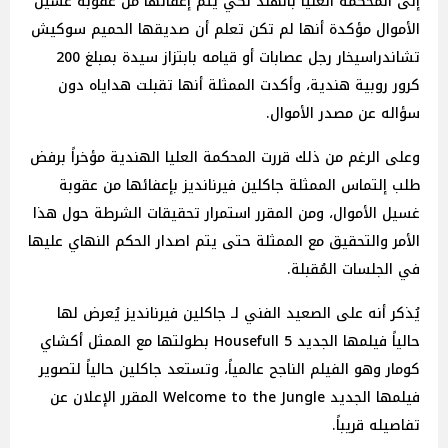
إلى المحكمة العليا بالهند لكي يتم إعفائها من عقوبة غسيل
الأموال مؤكدة أنها لم تكن تعلم أن صديقها الحميم سوكيش
تشاندراسيخار رجل عصابات أو قيامه بابتزاز سيدة بمبلغ 200
كرور روبية هندية، وأكدت الممثلة أنها تقبلت هداياه دون
سؤاله عن مصدر الأموال.
وعلى الرغم من ذلك قررت المحكمة العليا الهندية مؤخراً برفض
طلب إلتماس الممثلة جاكلين فيرنانديز بإعفائها من عقوبة
غسيل الأموال، ومن المقرر استمرار تحقيقات الشرطة حول هذا
الأمر والتحقيق مع الممثلة حتى يتم اصدار الحكم النهاي عليها
في الجلسات المُقبلة.
يُذكر أنه على الصعيد الفني لـ جاكلين فيرنانديز يُعرض لها
حالياً فيلمها الجديد Housefull 5 بطولتها مع الممثل أكشاي
كومار وهو الفيلم الناجح عالمياً، وتستعد جاكلين حالياً لتصوير
فيلمها الجديد Welcome to the Jungle المقرر الإعلان عن
تفاصيله قريباً.