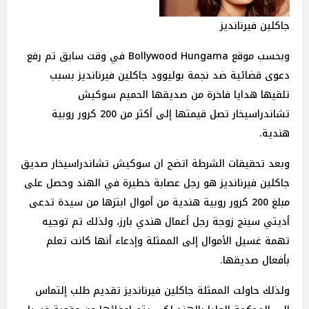
جاكلين فيرنانديز
وبحسب موقع Bollywood Hungama في وقت سابق تم رفع
دعوى قضائية ضد نجمة بوليوود جاكلين فيرنانديز بسبب
تلقيها هدايا فاخرة من صديقها الحميم سوكيش
تشاندراسيخار تصل قيمتها إلى أكثر من 200 كرور روبية
هندية.
وبعد تحقيقات الشرطة اتضح ان سوكيش تشاندراسيخار صديق
جاكلين فيرنانديز هو رجل عصابة خطيرة في الهند وحصل على
مبلغ 200 كرور روبية هندية من أموال ابتزها من سيدة تدعى
أديتي سينج زوجة رجل أعمال هندي بارز، ولذلك تم توجيه
تهمة غسيل الأموال إلى الممثلة وإدعاء أنها كانت تعلم
بأفعال صديقها.
ولذلك حاولت الممثلة جاكلين فيرنانديز تقديم طلب إلتماس