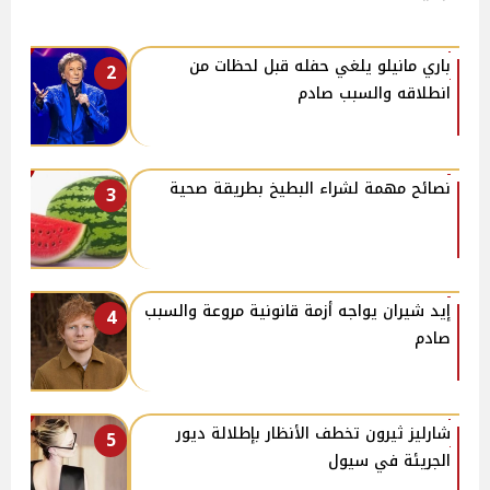
باري مانيلو يلغي حفله قبل لحظات من
2
انطلاقه والسبب صادم
نصائح مهمة لشراء البطيخ بطريقة صحية
3
إيد شيران يواجه أزمة قانونية مروعة والسبب
4
صادم
شارليز ثيرون تخطف الأنظار بإطلالة ديور
5
الجريئة في سيول