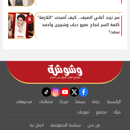
سر ترند أغاني الصيف.. كيف أصبحت "اللازمة"
6
كلمة السر لنجاح عمرو دياب وشيرين وأحمد
سعد؟
instagram
tiktok
youtube
twitter
facebook
الرئيسية
دراما
سينما
مزيكا
فضائيات
فيديوهات
مرأة
مجتمع
منوعات
من نحن
سياسة الخصوصية
اتصل بنا