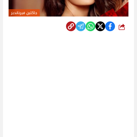
جاكلين فيرنانديز
شارك