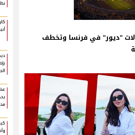
بطع
كار
أني
الات "ديور" في فرنسا وتخطف
ة
ديم
بإط
الج
عضو
يحذ
محر
كيف
وأن