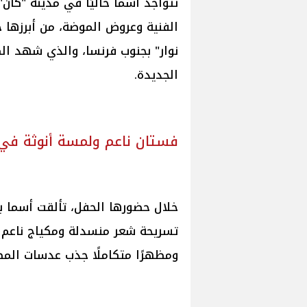
تتواجد أسما حاليًا في مدينة "كان
الفنية وعروض الموضة، من أبرزها ح
الجديدة.
فستان ناعم ولمسة أنوثة في 
خلال حضورها الحفل، تألقت أسما بف
تسريحة شعر منسدلة ومكياج ناعم أبر
ومظهرًا متكاملًا جذب عدسات المص