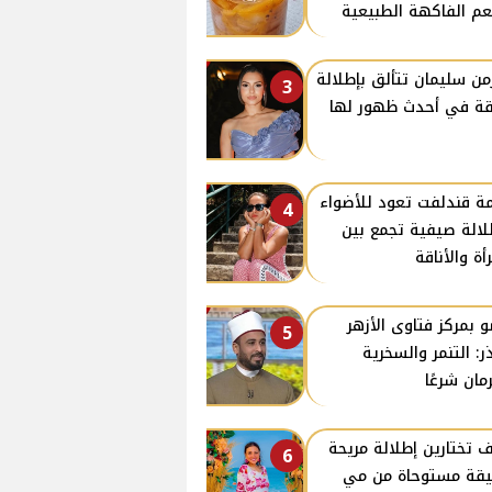
م الفاكهة الطبيعية
من سليمان تتألق بإطلالة
3
قة في أحدث ظهور لها
ة قندلفت تعود للأضواء
4
لالة صيفية تجمع بين
رأة والأناقة
 بمركز فتاوى الأزهر
5
ر: التنمر والسخرية
مان شرعًا
 تختارين إطلالة مريحة
6
يقة مستوحاة من مي