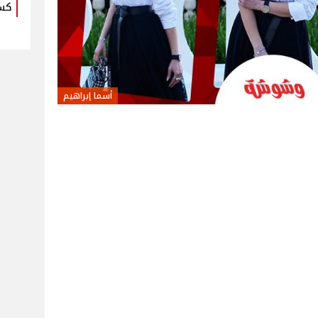
كس
أسما إبراهيم