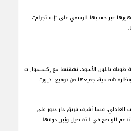
هورها عبر حسابها الرسمي على "إنستجرام"،
.
بة طويلة باللون الأسود، نسّقتها مع إكسسوارات
نظارة شمسية، جميعها من توقيع "ديور".
 العادلي، فيما أشرف فريق دار ديور على
ناغم الواضح في التفاصيل ويُبرز ذوقها