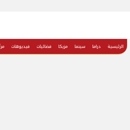
الرئيسية
دراما
سينما
مزيكا
فضائيات
فيديوهات
مرأ