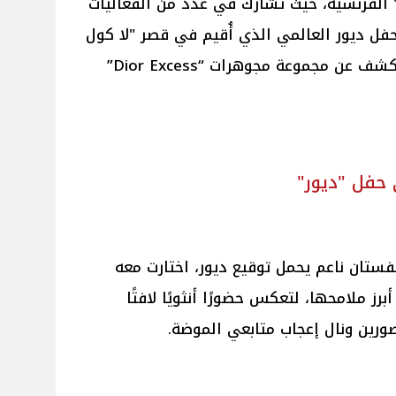
" الفرنسية، حيث تشارك في عدد من الفعاليات
فل ديور العالمي الذي أُقيم في قصر "لا كول
نوار" بجنوب فرنسا، والذي شهد الكشف عن مجموعة مجوهرات “Dior Excess”
حفل "ديور"
ستان ناعم يحمل توقيع ديور، اختارت معه
ز ملامحها، لتعكس حضورًا أنثويًا لافتًا
ورين ونال إعجاب متابعي الموضة.