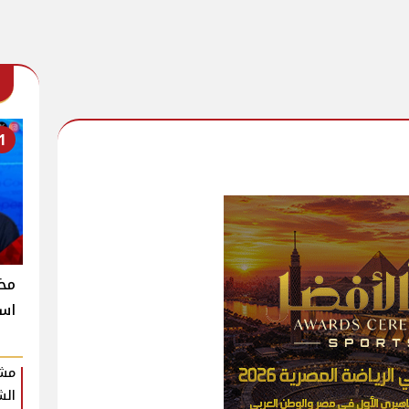
1
است
مشر
الش