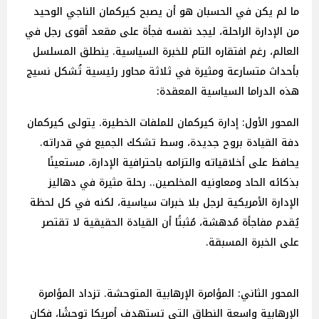
ما لم يكن في الحسبان هو أن يصبح كيركمان الناجي الوحيد
من الإدارة الراحلة، ليجد نفسه فجأة على مقعد أقوى رجل في
العالم، رغم افتقاره التام للخبرة السياسية. ينطلق المسلسل
بأحداث متسارعة ومثيرة في ثلاثة محاور رئيسية تُشكل نسيج
هذه الدراما السياسية المعقدة:
المحور الأول: إدارة كيركمان للملفات الخطيرة. يتولى كيركمان
دفة القيادة بروح جديدة، وسط تشكك الجميع في قدراته.
يحافظ على أخلاقياته والتزامه باحترافية الإدارة، مستعينًا
بذكائه الحاد ومعاونيه المخلصين.. رحلة مثيرة في دهاليز
الإدارة الأمريكية لرجل بلا خبرات سياسية، لكنه في كل لحظة
يُقدم مفاجأة مُدهشة، مُثبتًا أن القيادة الحقيقية لا تقتصر
على الخبرة المسبقة.
المحور الثاني: المؤامرة الإرهابية المتوحشة. تزداد المؤامرة
الإرهابية واسعة النطاق التي تستهدف أمريكا توحشًا، فكان