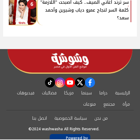
سر ترند أغاني الصيف.. كيف أصبحت "اللازمة"
6
كلمة السر لنجاح عمرو دياب وشيرين وأحمد
سعد؟
instagram
tiktok
youtube
twitter
facebook
الرئيسية
دراما
سينما
مزيكا
فضائيات
فيديوهات
مرأة
مجتمع
منوعات
من نحن
سياسة الخصوصية
اتصل بنا
©2024 washwasha All Rights Reserved.
Powered by