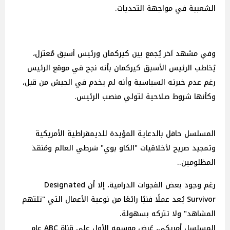
الشعبية في مواجهة التحديات.
وفي مشهد آخر يُجمع بين كيركمان ورئيس أسبق مُعتزل،
يُخاطب الرئيس الأسبق كيركمان بأنه نجح في موقع الرئيس
رغم عدم خبرته السياسية وأنه لم يخدم في الجيش من قبل،
وكأنها شروط صلاحية لتولي منصب الرئيس.
المسلسل حافل بالدعاية المؤيدة للديمقراطية الأمريكية
وتمجيد صريح لأخلاقيات "الكاو بوي" شرطي العالم ومُنقذ
المظلومين..
رغم وجود بعض الفجوات الدرامية، إلا أن Designated
Survivor يُعد عملًا فنيًا رائعًا من نوعية الأعمال التي "تلتهم
المشاهد" ولا تتركه بسهولة.
المسلسل أمريكي، عُرض موسمه الأول على قناة ABC عام