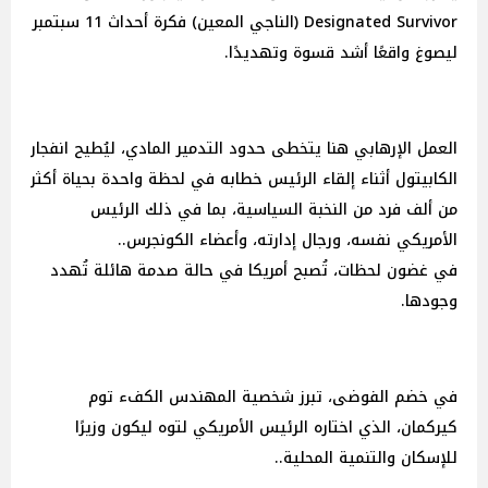
Designated Survivor (الناجي المعين) فكرة أحداث 11 سبتمبر
ليصوغ واقعًا أشد قسوة وتهديدًا.
العمل الإرهابي هنا يتخطى حدود التدمير المادي، ليُطيح انفجار
الكابيتول أثناء إلقاء الرئيس خطابه في لحظة واحدة بحياة أكثر
من ألف فرد من النخبة السياسية، بما في ذلك الرئيس
الأمريكي نفسه، ورجال إدارته، وأعضاء الكونجرس..
في غضون لحظات، تُصبح أمريكا في حالة صدمة هائلة تُهدد
وجودها.
في خضم الفوضى، تبرز شخصية المهندس الكفء توم
كيركمان، الذي اختاره الرئيس الأمريكي لتوه ليكون وزيرًا
للإسكان والتنمية المحلية..