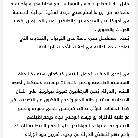
خلال تلك المحاور، يتماس المسلسل مع قضايا فكرية وأخلاقية
متعددة. من أبرز ما استوقفني عرضه لقضية الجالية المسلمة
في أمريكا، بين المتوجسين والخائفين، وبين الملتزمين بقضايا
الحريات والحقوق..
يُقدم المسلسل نظرة ثاقبة على التوترات والتحديات التي
تواجه هذه الجالية في أعقاب الأحداث الإرهابية.
في إحدى الحلقات، يُحاول الرئيس كيركمان استعادة الحياة
السياسية الطبيعية ويدعو لانتخابات برلمانية لاستكمال أجنحة
الحكم والدولة. يُشن الإرهابيون هجومًا بيولوجيًا على اللجان
الانتخابية؛ فتنتشر حالة الذعر ويُحجم الناخبون عن التصويت. في
هذا المشهد المؤثر، يذهب كيركمان ليُدلي بصوته ويدعو
مواطنيه للالتزام بواجبهم الوطني تجاه ديمقراطيتهم
الدستورية، فيتوافد المواطنون على المقار الانتخابية للإدلاء
بأصواتهم لتنهض الدولة من جديد، مُبرزين قوة الإرادة