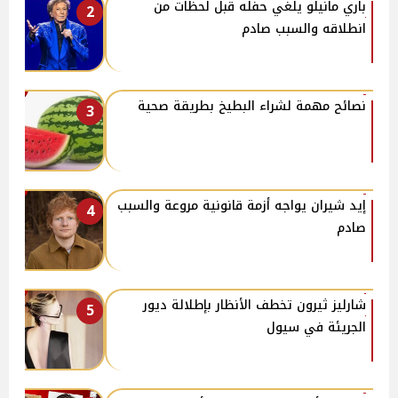
باري مانيلو يلغي حفله قبل لحظات من
2
انطلاقه والسبب صادم
نصائح مهمة لشراء البطيخ بطريقة صحية
3
إيد شيران يواجه أزمة قانونية مروعة والسبب
4
صادم
شارليز ثيرون تخطف الأنظار بإطلالة ديور
5
الجريئة في سيول