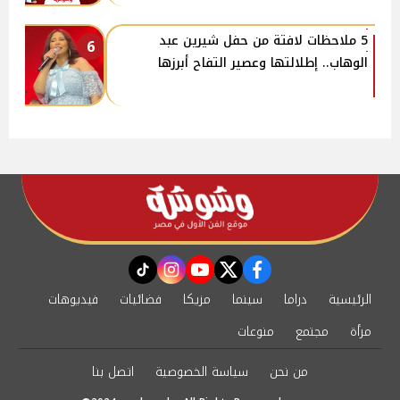
5 ملاحظات لافتة من حفل شيرين عبد
6
الوهاب.. إطلالتها وعصير التفاح أبرزها
instagram
tiktok
youtube
twitter
facebook
الرئيسية
دراما
سينما
مزيكا
فضائيات
فيديوهات
مرأة
مجتمع
منوعات
من نحن
سياسة الخصوصية
اتصل بنا