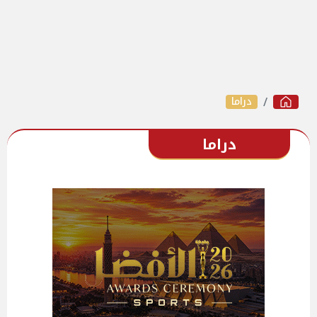
دراما
دراما