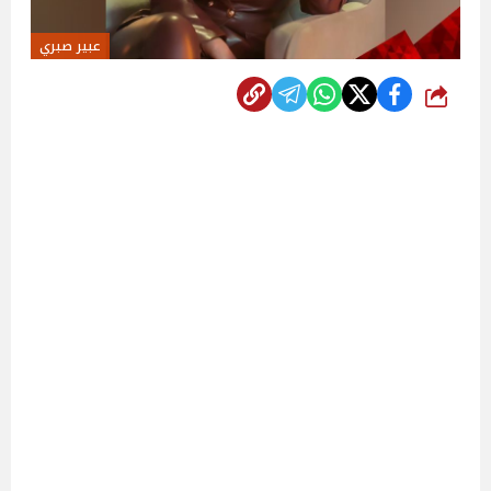
عبير صبري
شارك