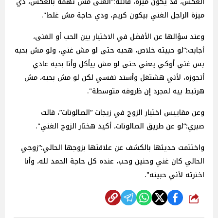
العكس، قد يكون ميزة، قائلة:“الغنى مش تهمة بالعكس، دي
ميزة الراجل الغني بيكون كريم، ودي حاجة مش غلط".
وعند سؤالها عن الأفضل في الاختيار بين الحب أو الغنى،
أجابت:“لو حبيته خلاص، هحبه حتى لو مش غني، ولو مش بحبه
بس غني أوكي يعني حتى لو مش بيأكل وأنا بحبه عادي
أتجوزه، لأني هشتغل وأسند نفسي لكن لو مش بحبه، مش
هرتبط بيه لمجرد إن ظروفه متوسطة".
وعن مقاييس اختيار الزوج في زيجات “الصالونات”، قالت
صبري:“لو عن طريق الصالونات، أكيد هختار الزوج الغني".
واختتمت حديثها بالكشف عن علاقتها بزوجها الحالي:“زوجي
الحالي كان غني وحنين وحب، عنده كل حاجة الحمد لله، وأنا
اخترته لأني حبيته".
شارك