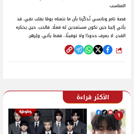
المناسب.
قصة تامر ونانسي تُذكّرنا بأن ما نتمناه يومًا بقلب نقي، قد
يأتي إلينا حين نكون مستعدين له فعلًا. فالحب، حين يختاره
القدر، لا يعرف حدودًا ولا توقيتًا.. فقط يأتي، ويُزهر.
شارك
الأكثر قراءة
1