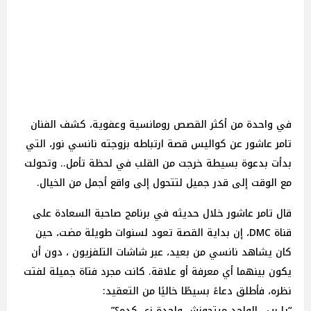
في واحدة من أكثر القصص رومانسية وعفوية، كشف الفنان
تامر عاشور عن كواليس قصة ارتباطه بزوجته نانسي نور، التي
بدأت بدعوة بسيطة خرجت من القلب في لحظة تأمل.. وتحولت
مع الوقت إلى قدر جميل لتتحول إلى واقع أجمل من الخيال.
قال تامر عاشور خلال حديثه في برنامج صاحبة السعادة على
قناة DMC، إن بداية القصة تعود لسنوات طويلة مضت، حين
كان يشاهد نانسي من بعيد، عبر شاشات التلفزيون ، دون أن
يكون بينهما أي معرفة أو علاقة. كانت مجرد فتاة جميلة لفتت
نظره، فأطلق دعاءً بسيطًا خاليًا من التعقيد:
“يا رب.. الواحد ميتجوزش واحدة زي كده؟”