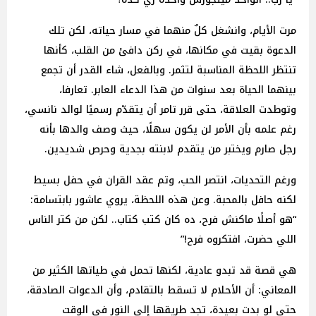
مرت الأيام، وانشغل كلٌ منهما في مسار حياته، لكن تلك
الدعوة بقيت في مكانها، في ركن دافئ من القلب، كأنها
تنتظر اللحظة المناسبة لتثمر. وبالفعل، شاء القدر أن تجمع
بينهما الحياة بعد سنوات من هذا الدعاء العابر. تعارفا،
وتوطدت العلاقة، حتى قرر تامر أن يتقدّم رسميًا لوالد نانسي،
رغم علمه بأن الأمر لن يكون سهلًا، حيث وصف والدها بأنه
رجل صارم ويختبر من يتقدم لابنته بجدية وحرص شديدين.
ورغم التحديات، انتصر الحب، وتم عقد القران في حفل بسيط
لكنه حافل بالمحبة. وعن هذه اللحظة، يروي عاشور بابتسامة:
“هو أصلًا ماكنش فرح، ده كان كتب كتاب.. لكن من كتر الناس
اللي حضرت، افتكروه فرح!”
هي قصة قد تبدو عادية، لكنها تحمل في طياتها الكثير من
المعاني: أن الأحلام لا تسقط بالتقادم، وأن الدعوات الصادقة،
حتى لو بدت بعيدة، تجد طريقها إلى النور في الوقت