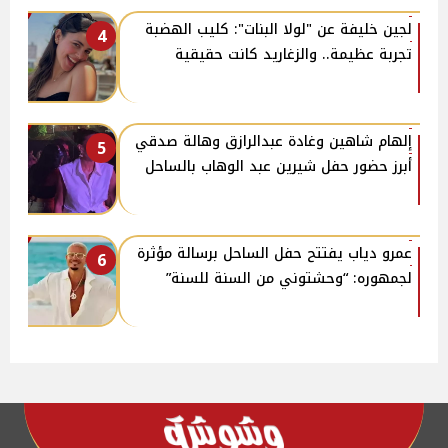
لجين خليفة عن "لولا البنات": كليب الهضبة
4
تجربة عظيمة.. والزغاريد كانت حقيقية
إلهام شاهين وغادة عبدالرازق وهالة صدقي
5
أبرز حضور حفل شيرين عبد الوهاب بالساحل
عمرو دياب يفتتح حفل الساحل برسالة مؤثرة
6
لجمهوره: “وحشتوني من السنة للسنة”